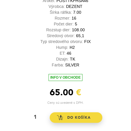
Artikel:
POSTTKPHSA46
Výrobca:
DEZENT
Šírka ráfika:
7.00
Rozmer:
16
Počet dier:
5
Rozstup dier:
108.00
Stredový otvor:
65,1
Typ stredového otvoru:
FIX
Hump:
H2
ET:
46
Dizajn:
TK
Farba:
SILVER
INFO V OBCHODE
65.00
€
Ceny sú uvedené s DPH.