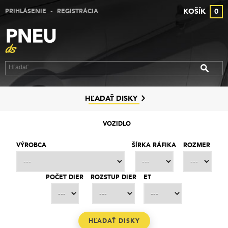
-
KOŠÍK
0
PRIHLÁSENIE
REGISTRÁCIA
VÝPREDAJ PNEUMATÍK
VÝPREDAJ ALU DISKOV
VÝPREDAJ PLECHOVÝCH DISKOV
DISKY
HĽADAŤ DISKY
ZNAČKY
VOZIDLO
KONTAKT
VÝROBCA
ŠÍRKA RÁFIKA
ROZMER
PREČO MY
POČET DIER
ROZSTUP DIER
ET
SLUŽBY