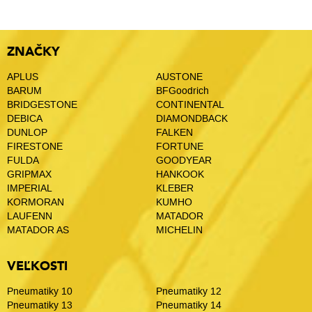
ZNAČKY
APLUS
AUSTONE
BARUM
BFGoodrich
BRIDGESTONE
CONTINENTAL
DEBICA
DIAMONDBACK
DUNLOP
FALKEN
FIRESTONE
FORTUNE
FULDA
GOODYEAR
GRIPMAX
HANKOOK
IMPERIAL
KLEBER
KORMORAN
KUMHO
LAUFENN
MATADOR
MATADOR AS
MICHELIN
VEĽKOSTI
Pneumatiky 10
Pneumatiky 12
Pneumatiky 13
Pneumatiky 14