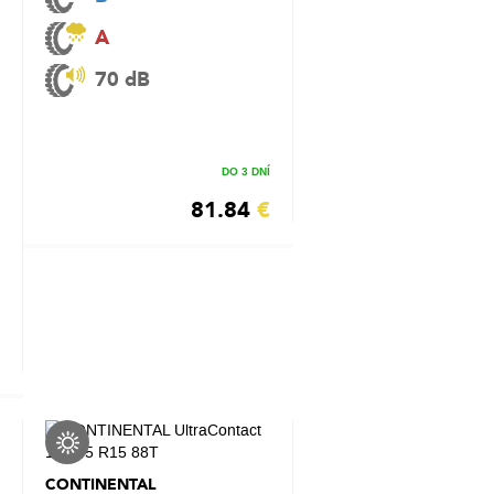
A
70 dB
DO 3 DNÍ
81.84
€
CONTINENTAL