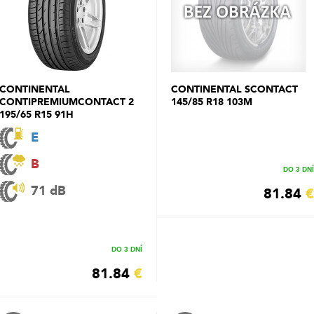
CONTINENTAL
CONTINENTAL SCONTACT
CONTIPREMIUMCONTACT 2
145/85 R18 103M
195/65 R15 91H
E
B
DO 3 DNÍ
71 dB
81.84
€
DO 3 DNÍ
81.84
€