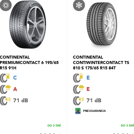
CONTINENTAL
CONTINENTAL
PREMIUMCONTACT 6 195/65
CONTIWINTERCONTACT TS
R15 91H
810 S 175/65 R15 84T
C
E
A
E
71 dB
71 dB
PNEUGARANCIA
DO 3 DNÍ
DO 3 DNÍ