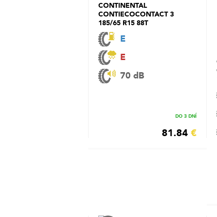
CONTINENTAL
CONTIECOCONTACT 3
185/65 R15 88T
E
E
70 dB
DO 3 DNÍ
81.84
€