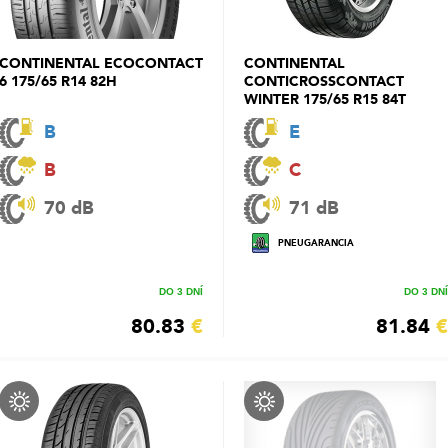
CONTINENTAL ECOCONTACT
CONTINENTAL
6 175/65 R14 82H
CONTICROSSCONTACT
WINTER 175/65 R15 84T
B
E
B
C
70 dB
71 dB
PNEUGARANCIA
DO 3 DNÍ
DO 3 DNÍ
80.83
€
81.84
€