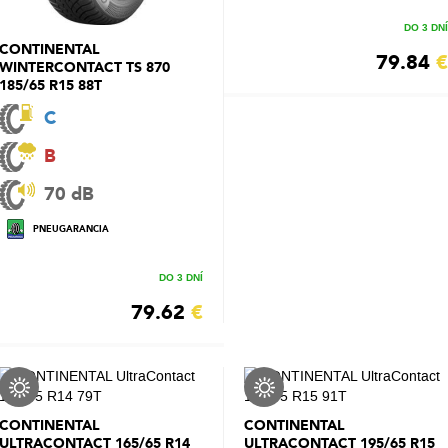
DO 3 DNÍ
CONTINENTAL
79.84
€
WINTERCONTACT TS 870
185/65 R15 88T
C
B
70 dB
PNEUGARANCIA
DO 3 DNÍ
79.62
€
CONTINENTAL
CONTINENTAL
ULTRACONTACT 165/65 R14
ULTRACONTACT 195/65 R15