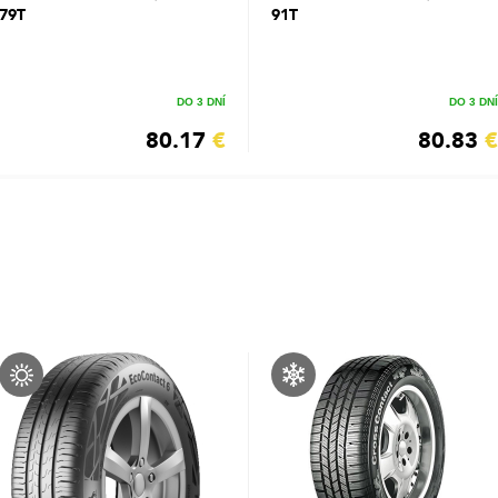
79T
91T
DO 3 DNÍ
DO 3 DNÍ
80.17
€
80.83
€