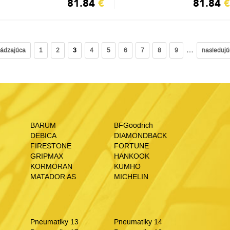
81.84
€
81.84
€
…
hádzajúca
1
2
3
4
5
6
7
8
9
nasledujú
BARUM
BFGoodrich
DEBICA
DIAMONDBACK
FIRESTONE
FORTUNE
GRIPMAX
HANKOOK
KORMORAN
KUMHO
MATADOR AS
MICHELIN
Pneumatiky 13
Pneumatiky 14