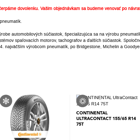
erpáme dovolenku. Vašim objednávkam sa budeme venovať po návrat
pneumatík.
ýrobe automobilových súčiastok, špecializujúca sa na výrobu pneumatí
stémov spaľovacích motorov, tachografov a ďalších súčiastok. Spoločno
4. najväčším výrobcom pneumatík, po Bridgestone, Michelin a Goodye
CONTINENTAL
ULTRACONTACT 155/65 R14
75T