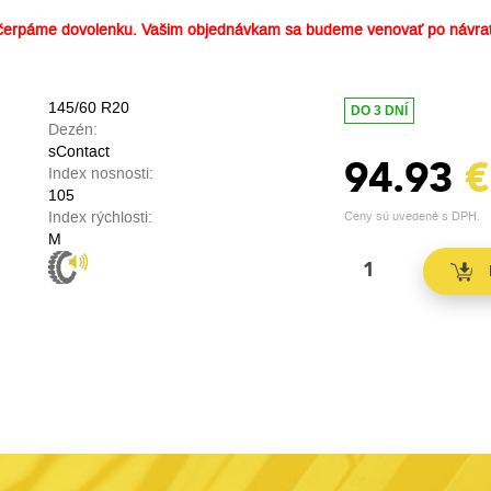
erpáme dovolenku. Vašim objednávkam sa budeme venovať po návrat
145/60 R20
DO 3 DNÍ
Dezén:
sContact
94.93
€
Index nosnosti:
105
Index rýchlosti:
Ceny sú uvedené s DPH.
M