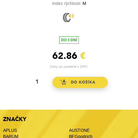
Index rýchlosti:
M
DO 3 DNÍ
62.86
€
Ceny sú uvedené s DPH.
ZNAČKY
APLUS
AUSTONE
BARUM
BFGoodrich