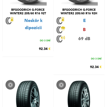
BFGOODRICH G-FORCE
BFGOODRICH G-FORCE
WINTER2 205/60 R16 92T
WINTER2 205/60 R16 92H
Neskôr k
E
dipozícii
B
69 dB
DO 3 DNÍ
92.34
€
DO 3 DNÍ
92.34
€