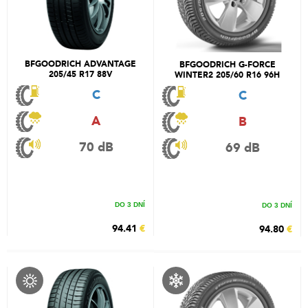
BFGOODRICH ADVANTAGE
BFGOODRICH G-FORCE
205/45 R17 88V
WINTER2 205/60 R16 96H
C
C
A
B
70 dB
69 dB
DO 3 DNÍ
DO 3 DNÍ
94.41
€
94.80
€