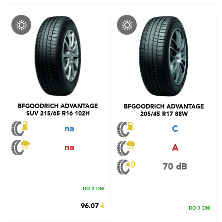
BFGOODRICH ADVANTAGE
BFGOODRICH ADVANTAGE
SUV 215/65 R16 102H
205/45 R17 88W
na
C
na
A
70 dB
DO 3 DNÍ
96.07
€
DO 3 DNÍ