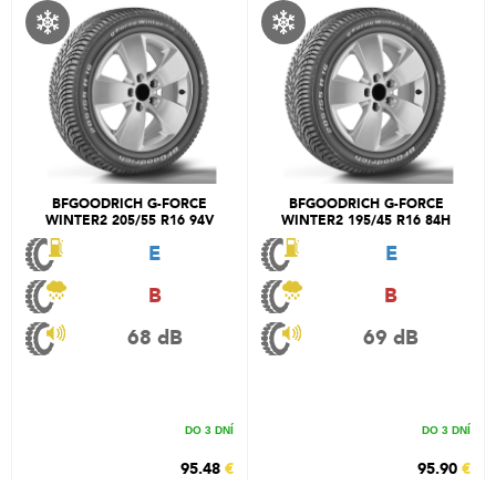
BFGOODRICH G-FORCE
BFGOODRICH G-FORCE
WINTER2 205/55 R16 94V
WINTER2 195/45 R16 84H
E
E
B
B
68 dB
69 dB
DO 3 DNÍ
DO 3 DNÍ
95.48
€
95.90
€