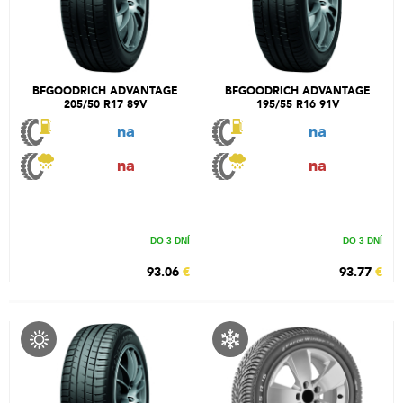
BFGOODRICH ADVANTAGE
BFGOODRICH ADVANTAGE
205/50 R17 89V
195/55 R16 91V
na
na
na
na
DO 3 DNÍ
DO 3 DNÍ
93.06
€
93.77
€