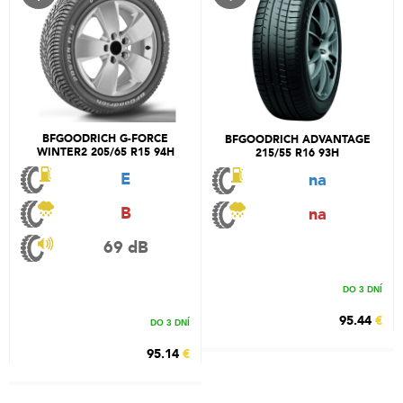
BFGOODRICH G-FORCE
BFGOODRICH ADVANTAGE
WINTER2 205/65 R15 94H
215/55 R16 93H
E
na
B
na
69 dB
DO 3 DNÍ
95.44
€
DO 3 DNÍ
95.14
€