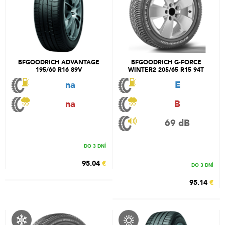
BFGOODRICH ADVANTAGE
BFGOODRICH G-FORCE
195/60 R16 89V
WINTER2 205/65 R15 94T
na
E
na
B
69 dB
DO 3 DNÍ
95.04
€
DO 3 DNÍ
95.14
€