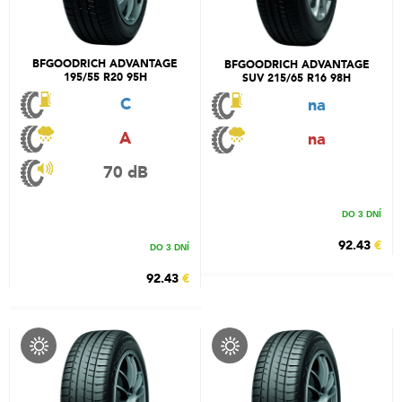
BFGOODRICH ADVANTAGE
BFGOODRICH ADVANTAGE
195/55 R20 95H
SUV 215/65 R16 98H
C
na
A
na
70 dB
DO 3 DNÍ
92.43
€
DO 3 DNÍ
92.43
€