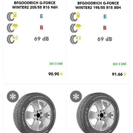
BFGOODRICH G-FORCE
BFGOODRICH G-FORCE
WINTER2 205/55 R16 94H
WINTER2 195/55 R15 85H
E
E
B
B
69 dB
69 dB
DO 3 DNÍ
DO 3 DNÍ
90.90
€
91.66
€