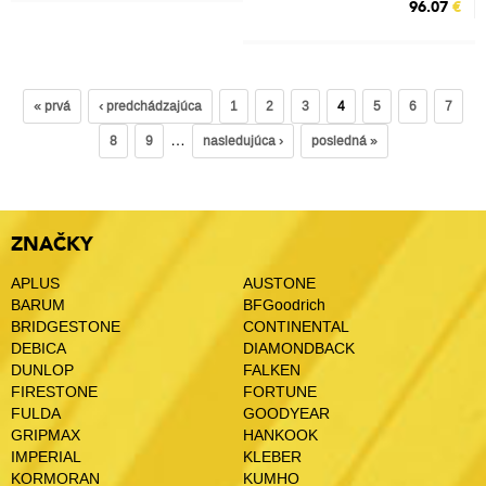
96.07
€
« prvá
‹ predchádzajúca
1
2
3
4
5
6
7
…
8
9
nasledujúca ›
posledná »
ZNAČKY
APLUS
AUSTONE
BARUM
BFGoodrich
BRIDGESTONE
CONTINENTAL
DEBICA
DIAMONDBACK
DUNLOP
FALKEN
FIRESTONE
FORTUNE
FULDA
GOODYEAR
GRIPMAX
HANKOOK
IMPERIAL
KLEBER
KORMORAN
KUMHO