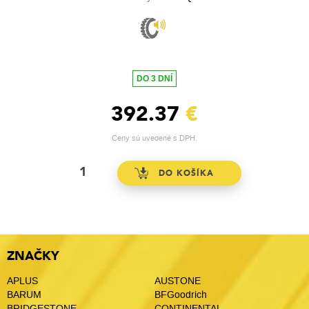
DO 3 DNÍ
392.37
€
Ceny sú uvedené s DPH.
ZNAČKY
APLUS
AUSTONE
BARUM
BFGoodrich
BRIDGESTONE
CONTINENTAL