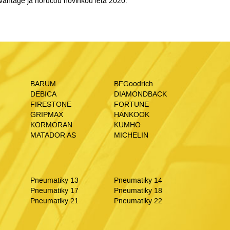
vantage ja horúcou novinkou leta 2020.
BARUM
BFGoodrich
DEBICA
DIAMONDBACK
FIRESTONE
FORTUNE
GRIPMAX
HANKOOK
KORMORAN
KUMHO
MATADOR AS
MICHELIN
Pneumatiky 13
Pneumatiky 14
Pneumatiky 17
Pneumatiky 18
Pneumatiky 21
Pneumatiky 22