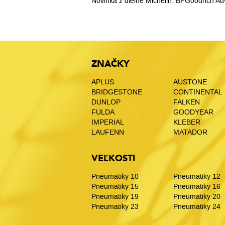
Novinka z dielne Michelin. BFGoodrich Ad
ZNAČKY
APLUS
AUSTONE
BRIDGESTONE
CONTINENTAL
DUNLOP
FALKEN
FULDA
GOODYEAR
IMPERIAL
KLEBER
LAUFENN
MATADOR
VEĽKOSTI
Pneumatiky 10
Pneumatiky 12
Pneumatiky 15
Pneumatiky 16
Pneumatiky 19
Pneumatiky 20
Pneumatiky 23
Pneumatiky 24