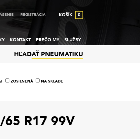
-
KOŠÍK
0
ÁSENIE
REGISTRÁCIA
KY
KONTAKT
PREČO MY
SLUŽBY
HĽADAŤ PNEUMATIKU
AT
ZOSILNENÁ
NA SKLADE
65 R17 99V