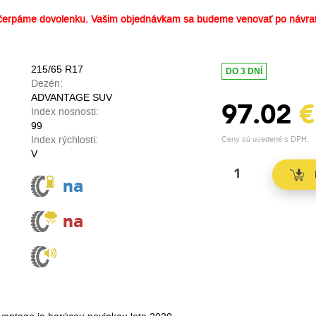
erpáme dovolenku. Vašim objednávkam sa budeme venovať po návrat
215/65 R17
DO 3 DNÍ
Dezén:
ADVANTAGE SUV
97.02
€
Index nosnosti:
99
Index rýchlosti:
Ceny sú uvedené s DPH.
V
na
na