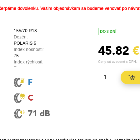
erpáme dovolenku. Vašim objednávkam sa budeme venovať po návrat
155/70 R13
DO 3 DNÍ
Dezén:
POLARIS 5
45.82
€
Index nosnosti:
75
Index rýchlosti:
Ceny sú uvedené s DPH.
T
F
C
71 dB