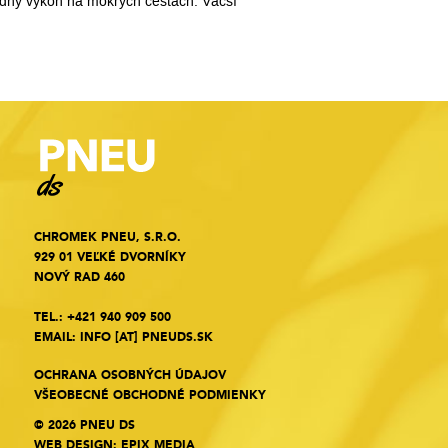
azdný výkon na mokrých cestách. Väčší
CHROMEK PNEU, S.R.O.
929 01 VEĽKÉ DVORNÍKY
NOVÝ RAD 460
TEL.:
+421 940 909 500
EMAIL:
INFO
[AT]
PNEUDS.SK
OCHRANA OSOBNÝCH ÚDAJOV
VŠEOBECNÉ OBCHODNÉ PODMIENKY
© 2026 PNEU DS
WEB DESIGN
:
EPIX MEDIA