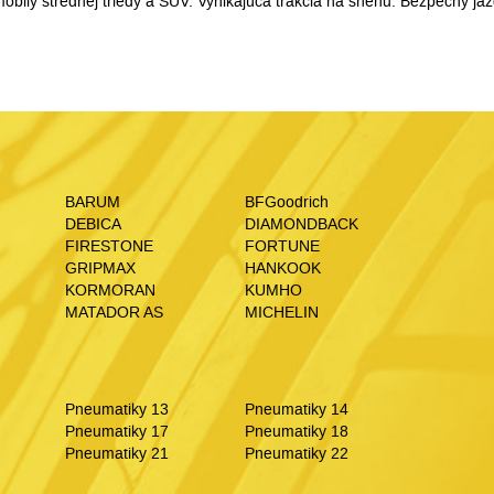
mobily strednej triedy a SUV. Vynikajúca trakcia na snehu. Bezpečný j
BARUM
BFGoodrich
DEBICA
DIAMONDBACK
FIRESTONE
FORTUNE
GRIPMAX
HANKOOK
KORMORAN
KUMHO
MATADOR AS
MICHELIN
Pneumatiky 13
Pneumatiky 14
Pneumatiky 17
Pneumatiky 18
Pneumatiky 21
Pneumatiky 22