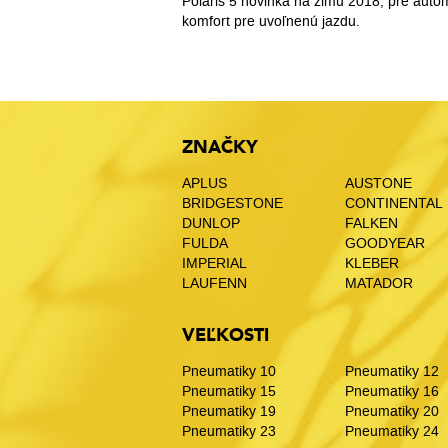
Polaris 5 novinka na zimu 2018, pre auto
komfort pre uvoľnenú jazdu.
ZNAČKY
APLUS
AUSTONE
BRIDGESTONE
CONTINENTAL
DUNLOP
FALKEN
FULDA
GOODYEAR
IMPERIAL
KLEBER
LAUFENN
MATADOR
VEĽKOSTI
Pneumatiky 10
Pneumatiky 12
Pneumatiky 15
Pneumatiky 16
Pneumatiky 19
Pneumatiky 20
Pneumatiky 23
Pneumatiky 24