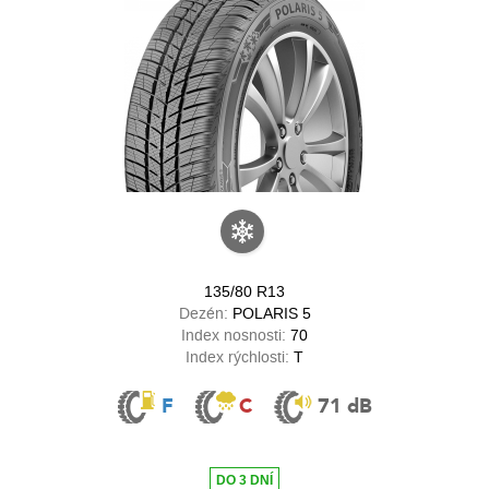
135/80 R13
Dezén:
POLARIS 5
Index nosnosti:
70
Index rýchlosti:
T
F
C
71 dB
DO 3 DNÍ