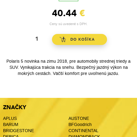
40.44
€
Ceny sú uvedené s DPH.
Polaris 5 novinka na zimu 2018, pre automobily strednej triedy a
SUV. Vynikajúca trakcia na snehu. Bezpečný jazdný výkon na
mokrých cestách. Väčší komfort pre uvoľnenú jazdu.
ZNAČKY
APLUS
AUSTONE
BARUM
BFGoodrich
BRIDGESTONE
CONTINENTAL
DEBICA
DIAMONDBACK