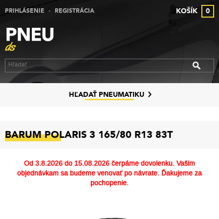
-
KOŠÍK
0
PRIHLÁSENIE
REGISTRÁCIA
VÝPREDAJ PNEUMATÍK
VÝPREDAJ ALU DISKOV
VÝPREDAJ PLECHOVÝCH DISKOV
DISKY
HĽADAŤ PNEUMATIKU
ZNAČKY
BARUM POLARIS 3 165/80 R13 83T
KONTAKT
PREČO MY
Od
3.8.2026 do 15.08.2026
čerpáme dovolenku. Vašim
objednávkam sa budeme venovať po návrate. Ďakujeme za
SLUŽBY
pochopenie.