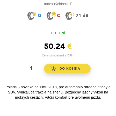
Index rýchlosti:
T
G
C
71 dB
DO 3 DNÍ
50.24
€
Ceny sú uvedené s DPH.
Polaris 5 novinka na zimu 2018, pre automobily strednej triedy a
SUV. Vynikajúca trakcia na snehu. Bezpečný jazdný výkon na
mokrých cestách. Väčší komfort pre uvoľnenú jazdu.