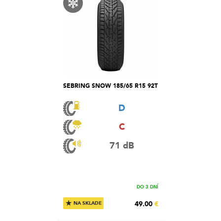
SEBRING SNOW 185/65 R15 92T
D
C
71 dB
DO 3 DNÍ
★
49.00
€
NA SKLADE