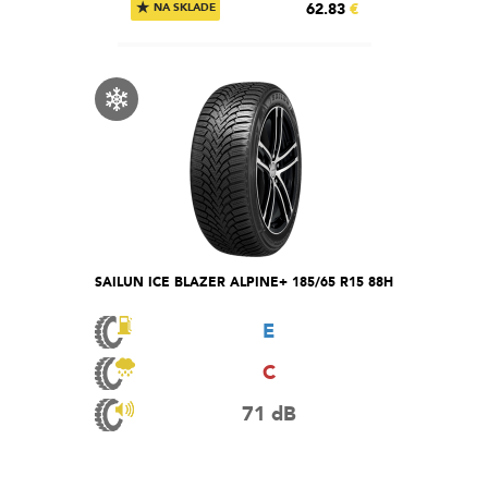
★
62.83
€
NA SKLADE
SAILUN ICE BLAZER ALPINE+ 185/65 R15 88H
E
C
71 dB