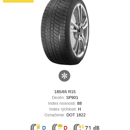
185/65 R15
Dezén:
SP901
Index nosnosti:
88
Index rýchlosti:
H
Označenie:
DOT 1822
D
D
71 dB