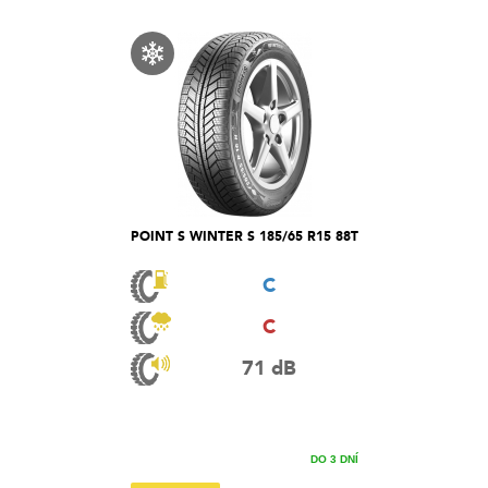
POINT S WINTER S 185/65 R15 88T
C
C
71 dB
DO 3 DNÍ