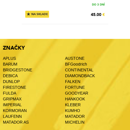
DO 3 DNÍ
★
45.00
€
NA SKLADE
ZNAČKY
APLUS
AUSTONE
BARUM
BFGoodrich
BRIDGESTONE
CONTINENTAL
DEBICA
DIAMONDBACK
DUNLOP
FALKEN
FIRESTONE
FORTUNE
FULDA
GOODYEAR
GRIPMAX
HANKOOK
IMPERIAL
KLEBER
KORMORAN
KUMHO
LAUFENN
MATADOR
MATADOR AS
MICHELIN