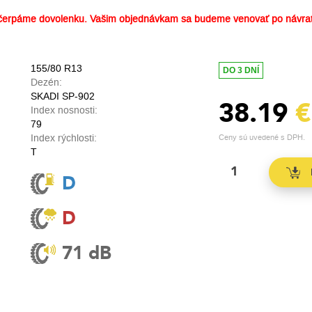
erpáme dovolenku. Vašim objednávkam sa budeme venovať po návrat
155/80 R13
DO 3 DNÍ
Dezén:
SKADI SP-902
38.19
€
Index nosnosti:
79
Index rýchlosti:
Ceny sú uvedené s DPH.
T
D
D
71 dB