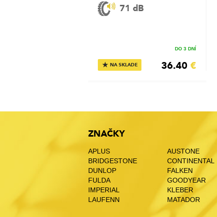
71 dB
DO 3 DNÍ
36.40
€
★
NA SKLADE
ZNAČKY
APLUS
AUSTONE
BRIDGESTONE
CONTINENTAL
DUNLOP
FALKEN
FULDA
GOODYEAR
IMPERIAL
KLEBER
LAUFENN
MATADOR