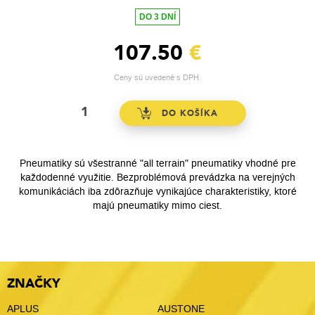
DO 3 DNÍ
107.50
€
Ceny sú uvedené s DPH.
Pneumatiky sú všestranné "all terrain" pneumatiky vhodné pre
každodenné využitie. Bezproblémová prevádzka na verejných
komunikáciách iba zdôrazňuje vynikajúce charakteristiky, ktoré
majú pneumatiky mimo ciest.
ZNAČKY
APLUS
AUSTONE