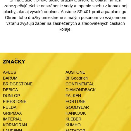
Shina.Guide . Široké šikmé drážky a otvorené oblasti ramien
zabezpečujú rýchle odstránenie vody a topenie snehu z kontaktnej
plochy, ako aj vysokú odolnosť Austone SP 401 proti aquaplaningu.
Okrem toho drážky umiestnené s malým posunom vo vzájomnom
vzťahu zvyšujú záber na zasnežených a zľadovatených častiach
koľaje.
ZNAČKY
APLUS
AUSTONE
BARUM
BFGoodrich
BRIDGESTONE
CONTINENTAL
DEBICA
DIAMONDBACK
DUNLOP
FALKEN
FIRESTONE
FORTUNE
FULDA
GOODYEAR
GRIPMAX
HANKOOK
IMPERIAL
KLEBER
KORMORAN
KUMHO
LAUFENN
MATADOR