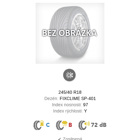
245/40 R18
Dezén:
FIXCLIME SP-401
Index nosnosti:
97
Index rýchlosti:
Y
C
B
72 dB
✔ Zosilnená