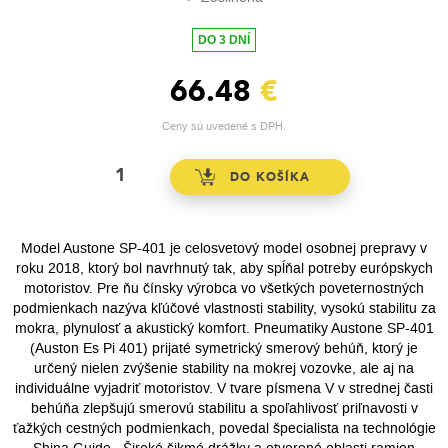
DO 3 DNÍ
66.48
€
Ceny sú uvedené s DPH.
Model Austone SP-401 je celosvetový model osobnej prepravy v
roku 2018, ktorý bol navrhnutý tak, aby spĺňal potreby európskych
motoristov. Pre ňu čínsky výrobca vo všetkých poveternostných
podmienkach nazýva kľúčové vlastnosti stability, vysokú stabilitu za
mokra, plynulosť a akustický komfort. Pneumatiky Austone SP-401
(Auston Es Pi 401) prijaté symetrický smerový behúň, ktorý je
určený nielen zvýšenie stability na mokrej vozovke, ale aj na
individuálne vyjadriť motoristov. V tvare písmena V v strednej časti
behúňa zlepšujú smerovú stabilitu a spoľahlivosť priľnavosti v
ťažkých cestných podmienkach, povedal špecialista na technológie