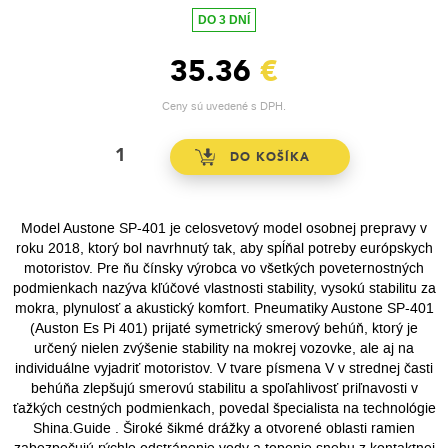
DO 3 DNÍ
35.36
€
Ceny sú uvedené s DPH.
Model Austone SP-401 je celosvetový model osobnej prepravy v
roku 2018, ktorý bol navrhnutý tak, aby spĺňal potreby európskych
motoristov. Pre ňu čínsky výrobca vo všetkých poveternostných
podmienkach nazýva kľúčové vlastnosti stability, vysokú stabilitu za
mokra, plynulosť a akustický komfort. Pneumatiky Austone SP-401
(Auston Es Pi 401) prijaté symetrický smerový behúň, ktorý je
určený nielen zvýšenie stability na mokrej vozovke, ale aj na
individuálne vyjadriť motoristov. V tvare písmena V v strednej časti
behúňa zlepšujú smerovú stabilitu a spoľahlivosť priľnavosti v
ťažkých cestných podmienkach, povedal špecialista na technológie
Shina.Guide . Široké šikmé drážky a otvorené oblasti ramien