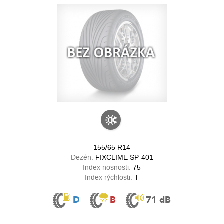
155/65 R14
Dezén:
FIXCLIME SP-401
Index nosnosti:
75
Index rýchlosti:
T
D
B
71 dB