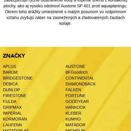
zabezpečujú rýchle odstránenie vody a topenie snehu z kontaktnej
plochy, ako aj vysokú odolnosť Austone SP 401 proti aquaplaningu.
Okrem toho drážky umiestnené s malým posunom vo vzájomnom
vzťahu zvyšujú záber na zasnežených a zľadovatených častiach
koľaje.
ZNAČKY
APLUS
AUSTONE
BARUM
BFGoodrich
BRIDGESTONE
CONTINENTAL
DEBICA
DIAMONDBACK
DUNLOP
FALKEN
FIRESTONE
FORTUNE
FULDA
GOODYEAR
GRIPMAX
HANKOOK
IMPERIAL
KLEBER
KORMORAN
KUMHO
LAUFENN
MATADOR
MATADOR AS
MICHELIN