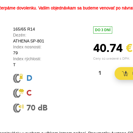
erpáme dovolenku. Vašim objednávkam sa budeme venovať po návrat
165/65 R14
DO 3 DNÍ
Dezén:
ATHENA SP-801
40.74
€
Index nosnosti:
79
Index rýchlosti:
Ceny sú uvedené s DPH.
T
D
C
70 dB