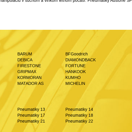
manipuláciu v suchom a vlhkom letnom počasí. Pneumatiky Austone S
BARUM
BFGoodrich
DEBICA
DIAMONDBACK
FIRESTONE
FORTUNE
GRIPMAX
HANKOOK
KORMORAN
KUMHO
MATADOR AS
MICHELIN
Pneumatiky 13
Pneumatiky 14
Pneumatiky 17
Pneumatiky 18
Pneumatiky 21
Pneumatiky 22