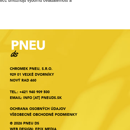
P801 umožňujú výbornú ovládateľnosť a
CHROMEK PNEU, S.R.O.
929 01 VEĽKÉ DVORNÍKY
NOVÝ RAD 460
TEL.:
+421 940 909 500
EMAIL:
INFO
[AT]
PNEUDS.SK
OCHRANA OSOBNÝCH ÚDAJOV
VŠEOBECNÉ OBCHODNÉ PODMIENKY
© 2026 PNEU DS
WEB DESIGN
:
EPIX MEDIA