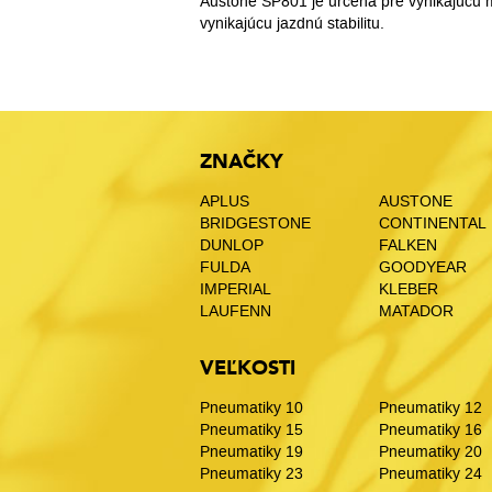
Austone SP801 je určená pre vynikajúcu 
vynikajúcu jazdnú stabilitu.
ZNAČKY
APLUS
AUSTONE
BRIDGESTONE
CONTINENTAL
DUNLOP
FALKEN
FULDA
GOODYEAR
IMPERIAL
KLEBER
LAUFENN
MATADOR
VEĽKOSTI
Pneumatiky 10
Pneumatiky 12
Pneumatiky 15
Pneumatiky 16
Pneumatiky 19
Pneumatiky 20
Pneumatiky 23
Pneumatiky 24