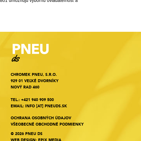
P801 umožňujú výbornú ovládateľnosť a
CHROMEK PNEU, S.R.O.
929 01 VEĽKÉ DVORNÍKY
NOVÝ RAD 460
TEL.:
+421 940 909 500
EMAIL:
INFO
[AT]
PNEUDS.SK
OCHRANA OSOBNÝCH ÚDAJOV
VŠEOBECNÉ OBCHODNÉ PODMIENKY
© 2026 PNEU DS
WEB DESIGN
:
EPIX MEDIA