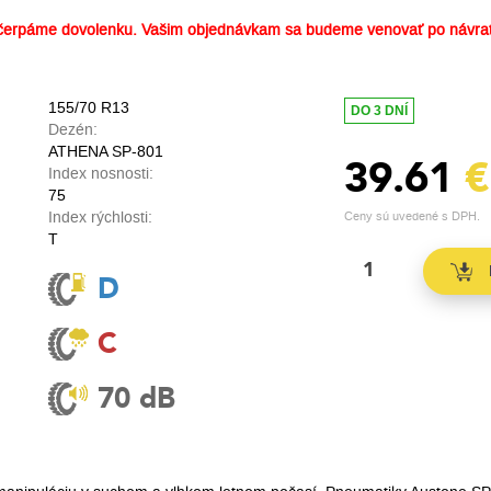
erpáme dovolenku. Vašim objednávkam sa budeme venovať po návrat
155/70 R13
DO 3 DNÍ
Dezén:
ATHENA SP-801
39.61
€
Index nosnosti:
75
Index rýchlosti:
Ceny sú uvedené s DPH.
T
D
C
70 dB