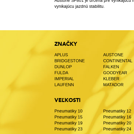
Austone SP801 je určená pre vynikajúcu 
vynikajúcu jazdnú stabilitu.
ZNAČKY
APLUS
AUSTONE
BRIDGESTONE
CONTINENTAL
DUNLOP
FALKEN
FULDA
GOODYEAR
IMPERIAL
KLEBER
LAUFENN
MATADOR
VEĽKOSTI
Pneumatiky 10
Pneumatiky 12
Pneumatiky 15
Pneumatiky 16
Pneumatiky 19
Pneumatiky 20
Pneumatiky 23
Pneumatiky 24