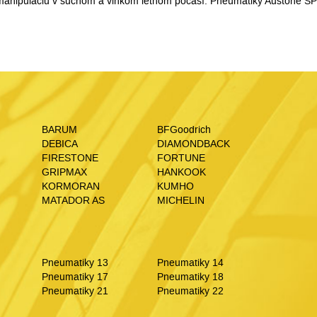
manipuláciu v suchom a vlhkom letnom počasí. Pneumatiky Austone S
BARUM
BFGoodrich
DEBICA
DIAMONDBACK
FIRESTONE
FORTUNE
GRIPMAX
HANKOOK
KORMORAN
KUMHO
MATADOR AS
MICHELIN
Pneumatiky 13
Pneumatiky 14
Pneumatiky 17
Pneumatiky 18
Pneumatiky 21
Pneumatiky 22