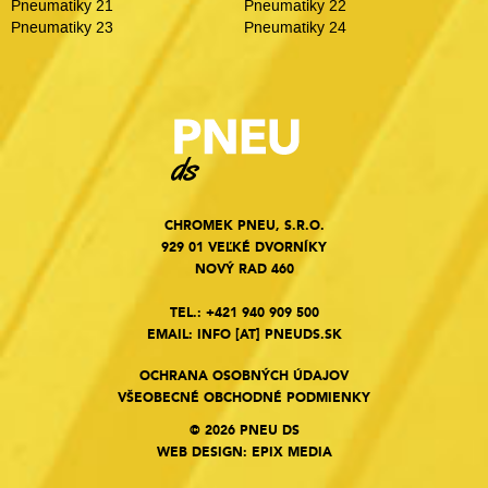
Pneumatiky 21
Pneumatiky 22
Pneumatiky 23
Pneumatiky 24
CHROMEK PNEU, S.R.O.
929 01 VEĽKÉ DVORNÍKY
NOVÝ RAD 460
TEL.:
+421 940 909 500
EMAIL:
INFO
[AT]
PNEUDS.SK
OCHRANA OSOBNÝCH ÚDAJOV
VŠEOBECNÉ OBCHODNÉ PODMIENKY
© 2026 PNEU DS
WEB DESIGN
:
EPIX MEDIA