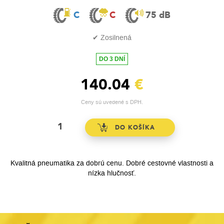
C
C
75 dB
✔ Zosilnená
DO 3 DNÍ
140.04
€
Ceny sú uvedené s DPH.
Kvalitná pneumatika za dobrú cenu. Dobré cestovné vlastnosti a
nízka hlučnosť.