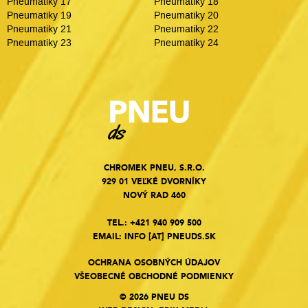
Pneumatiky 17
Pneumatiky 18
Pneumatiky 19
Pneumatiky 20
Pneumatiky 21
Pneumatiky 22
Pneumatiky 23
Pneumatiky 24
CHROMEK PNEU, S.R.O.
929 01 VEĽKÉ DVORNÍKY
NOVÝ RAD 460
TEL.:
+421 940 909 500
EMAIL:
INFO
[AT]
PNEUDS.SK
OCHRANA OSOBNÝCH ÚDAJOV
VŠEOBECNÉ OBCHODNÉ PODMIENKY
© 2026 PNEU DS