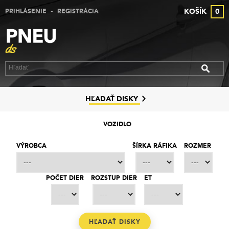
-
KOŠÍK
0
PRIHLÁSENIE
REGISTRÁCIA
VÝPREDAJ PNEUMATÍK
VÝPREDAJ ALU DISKOV
VÝPREDAJ PLECHOVÝCH DISKOV
DISKY
HĽADAŤ DISKY
ZNAČKY
VOZIDLO
KONTAKT
VÝROBCA
ŠÍRKA RÁFIKA
ROZMER
PREČO MY
POČET DIER
ROZSTUP DIER
ET
SLUŽBY