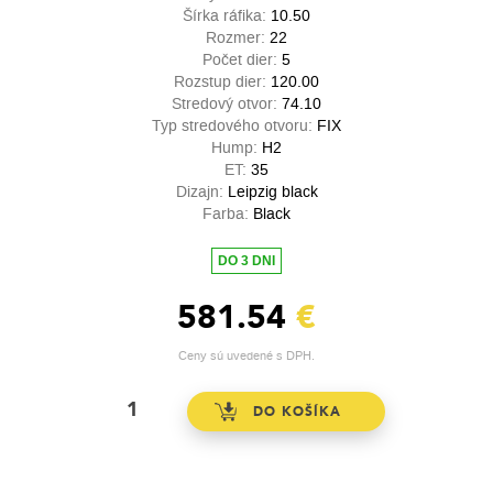
Šírka ráfika:
10.50
Rozmer:
22
Počet dier:
5
Rozstup dier:
120.00
Stredový otvor:
74.10
Typ stredového otvoru:
FIX
Hump:
H2
ET:
35
Dizajn:
Leipzig black
Farba:
Black
DO 3 DNI
581.54
€
Ceny sú uvedené s DPH.