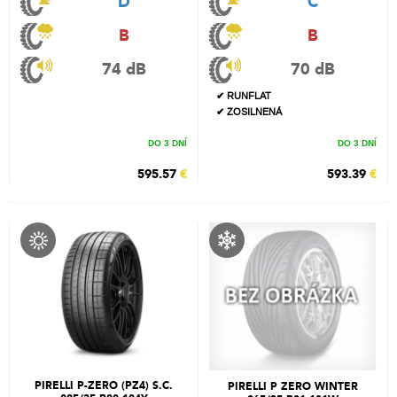
D
C
B
B
74 dB
70 dB
✔ RUNFLAT
✔ ZOSILNENÁ
DO 3 DNÍ
DO 3 DNÍ
595.57
€
593.39
€
PIRELLI P-ZERO (PZ4) S.C.
PIRELLI P ZERO WINTER