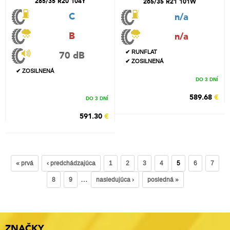
285/35 R20 104Y
265/35 R21 101W
C
n/a
B
n/a
✔ RUNFLAT
70 dB
✔ ZOSILNENÁ
✔ ZOSILNENÁ
DO 3 DNÍ
589.68
€
DO 3 DNÍ
591.30
€
« prvá
‹ predchádzajúca
1
2
3
4
5
6
7
…
8
9
nasledujúca ›
posledná »
ZNAČKY