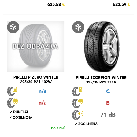
625.53
€
623.59
€
PIRELLI P ZERO WINTER
PIRELLI SCORPION WINTER
295/30 R21 102W
325/35 R22 114V
n/a
C
n/a
B
✔ RUNFLAT
71 dB
✔ ZOSILNENÁ
✔ ZOSILNENÁ
DO 3 DNÍ