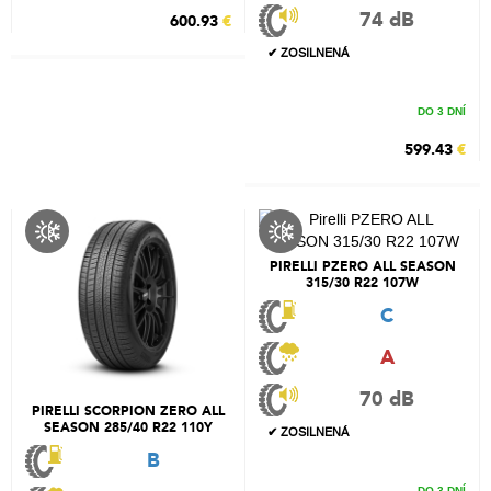
74 dB
600.93
€
✔ ZOSILNENÁ
DO 3 DNÍ
599.43
€
PIRELLI PZERO ALL SEASON
315/30 R22 107W
C
A
70 dB
PIRELLI SCORPION ZERO ALL
SEASON 285/40 R22 110Y
✔ ZOSILNENÁ
B
DO 3 DNÍ