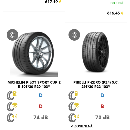
617.19
€
DO 3 DNÍ
616.45
€
MICHELIN PILOT SPORT CUP 2
PIRELLI P-ZERO (PZ4) S.C.
R 305/30 R20 103Y
295/30 R22 103Y
D
D
D
B
74 dB
72 dB
✔ ZOSILNENÁ