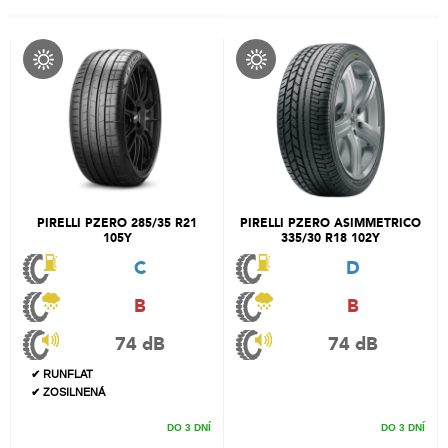
PIRELLI PZERO 285/35 R21
PIRELLI PZERO ASIMMETRICO
105Y
335/30 R18 102Y
C
D
B
B
74 dB
74 dB
✔ RUNFLAT
✔ ZOSILNENÁ
DO 3 DNÍ
DO 3 DNÍ