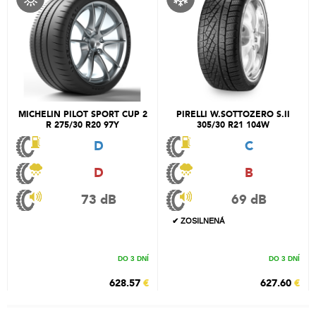
MICHELIN PILOT SPORT CUP 2
PIRELLI W.SOTTOZERO S.II
R 275/30 R20 97Y
305/30 R21 104W
D
C
D
B
73 dB
69 dB
✔ ZOSILNENÁ
DO 3 DNÍ
DO 3 DNÍ
628.57
€
627.60
€