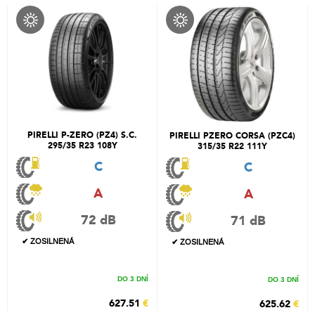
PIRELLI P-ZERO (PZ4) S.C.
PIRELLI PZERO CORSA (PZC4)
295/35 R23 108Y
315/35 R22 111Y
C
C
A
A
72 dB
71 dB
✔ ZOSILNENÁ
✔ ZOSILNENÁ
DO 3 DNÍ
DO 3 DNÍ
627.51
€
625.62
€