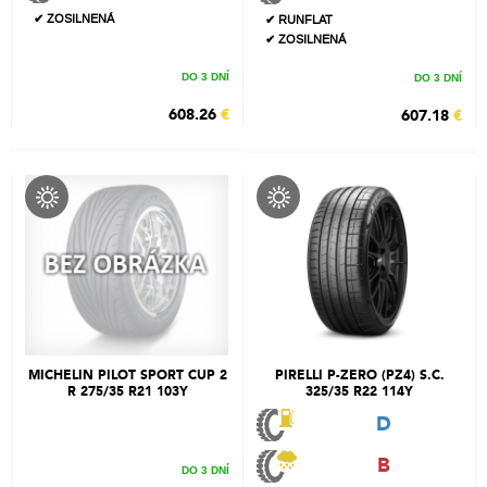
✔ ZOSILNENÁ
✔ RUNFLAT
✔ ZOSILNENÁ
DO 3 DNÍ
DO 3 DNÍ
608.26
€
607.18
€
MICHELIN PILOT SPORT CUP 2
PIRELLI P-ZERO (PZ4) S.C.
R 275/35 R21 103Y
325/35 R22 114Y
D
B
DO 3 DNÍ