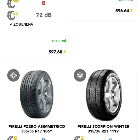
B
596.64
€
72 dB
✔ ZOSILNENÁ
DO 3 DNÍ
597.68
€
PIRELLI PZERO ASIMMETRICO
PIRELLI SCORPION WINTER
335/35 R17 106Y
315/35 R21 111V