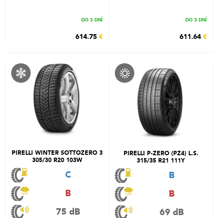
DO 3 DNÍ
DO 3 DNÍ
614.75
€
611.64
€
PIRELLI WINTER SOTTOZERO 3
PIRELLI P-ZERO (PZ4) L.S.
305/30 R20 103W
315/35 R21 111Y
C
B
B
B
75 dB
69 dB