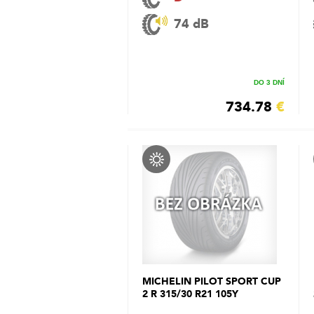
74 dB
DO 3 DNÍ
734.78
€
MICHELIN PILOT SPORT CUP
2 R 315/30 R21 105Y