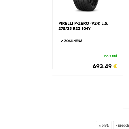
PIRELLI P-ZERO (PZ4) L.S.
275/35 R22 104Y
✔ ZOSILNENÁ
DO 3 DNÍ
693.49
€
« prvá
‹ predc