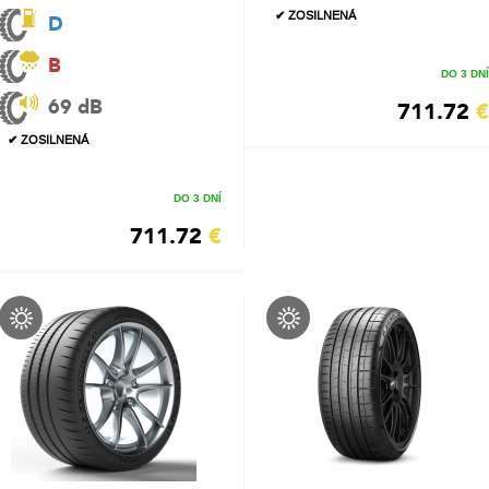
✔ ZOSILNENÁ
D
B
DO 3 DNÍ
69 dB
711.72
€
✔ ZOSILNENÁ
DO 3 DNÍ
711.72
€