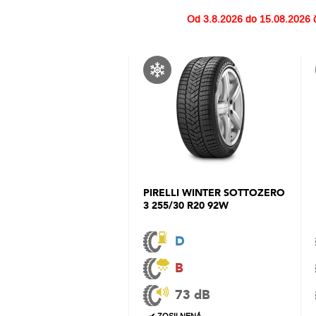
Od
3.8.2026 do 15.08.2026
č
PIRELLI WINTER SOTTOZERO
3 255/30 R20 92W
D
B
73 dB