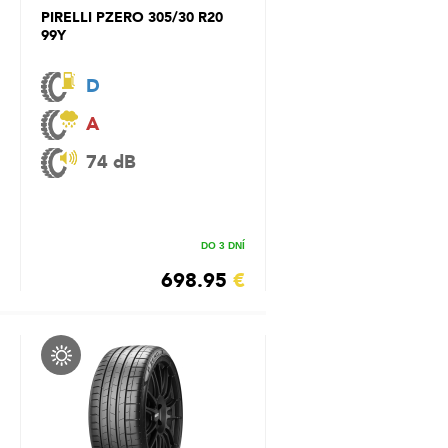
PIRELLI PZERO 305/30 R20
99Y
D
A
74 dB
DO 3 DNÍ
698.95
€