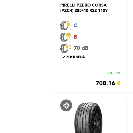
PIRELLI PZERO CORSA
(PZC4) 285/40 R22 110Y
C
B
70 dB
✔ ZOSILNENÁ
DO 3 DNÍ
708.16
€