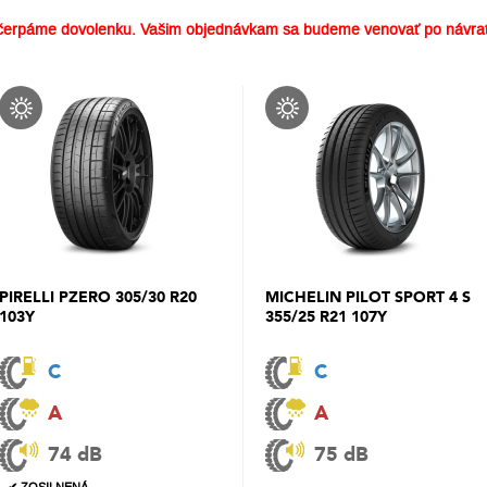
erpáme dovolenku. Vašim objednávkam sa budeme venovať po návrat
PIRELLI PZERO 305/30 R20
MICHELIN PILOT SPORT 4 S
103Y
355/25 R21 107Y
C
C
A
A
74 dB
75 dB