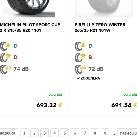
MICHELIN PILOT SPORT CUP
PIRELLI P ZERO WINTER
2 R 315/35 R20 110Y
265/35 R21 101W
D
D
D
B
74 dB
72 dB
✔ ZOSILNENÁ
DO 3 DNÍ
DO 3 DNÍ
693.32
€
691.54
€
…
hádzajúca
1
2
3
4
5
6
7
8
9
nasledujú