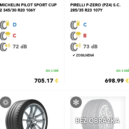
MICHELIN PILOT SPORT CUP
PIRELLI P-ZERO (PZ4) S.C.
2 345/30 R20 106Y
285/35 R23 107Y
D
C
C
B
72 dB
73 dB
✔ ZOSILNENÁ
DO 3 DNÍ
DO 3 DNÍ
705.17
€
698.99
€