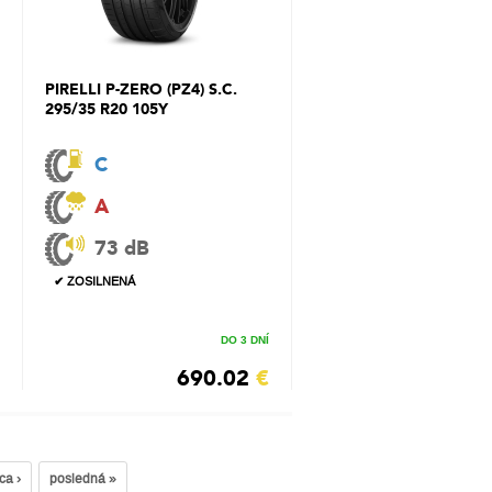
PIRELLI P-ZERO (PZ4) S.C.
295/35 R20 105Y
C
A
73 dB
✔ ZOSILNENÁ
DO 3 DNÍ
690.02
€
ca ›
posledná »