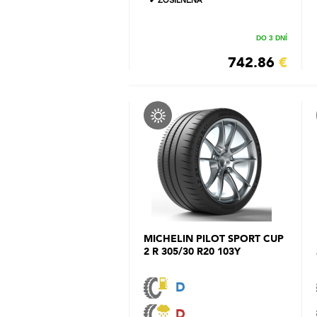
✔ ZOSILNENÁ
DO 3 DNÍ
742.86
€
MICHELIN PILOT SPORT CUP
2 R 305/30 R20 103Y
D
D