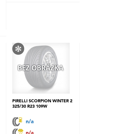
PIRELLI SCORPION WINTER 2
325/30 R23 109W
n/a
n/a