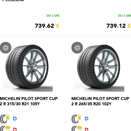
✔ ZOSILNENÁ
DO 3 DNÍ
DO 3 DNÍ
739.62
€
739.12
€
MICHELIN PILOT SPORT CUP
MICHELIN PILOT SPORT CUP
2 R 315/30 R21 105Y
2 R 265/35 R20 102Y
D
D
D
D