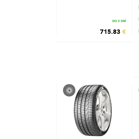
DO 3 DNÍ
715.83
€