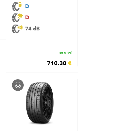
D
D
74 dB
DO 3 DNÍ
710.30
€