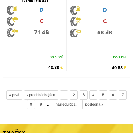
175/65 R14 82T
D
D
C
C
71 dB
68 dB
DO 3 DNÍ
DO 3 DNÍ
40.88
€
40.88
€
« prvá
‹ predchádzajúca
1
2
3
4
5
6
7
…
8
9
nasledujúca ›
posledná »
ZNAČKY