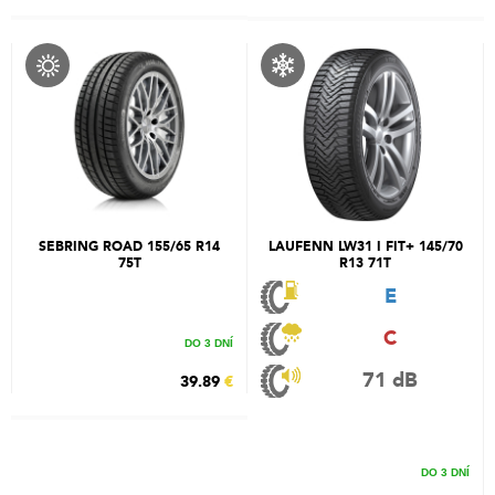
SEBRING ROAD 155/65 R14
LAUFENN LW31 I FIT+ 145/70
75T
R13 71T
E
C
DO 3 DNÍ
71 dB
39.89
€
DO 3 DNÍ