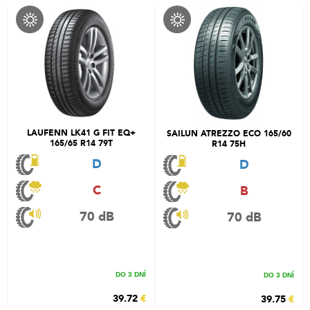
LAUFENN LK41 G FIT EQ+
SAILUN ATREZZO ECO 165/60
165/65 R14 79T
R14 75H
D
D
C
B
70 dB
70 dB
DO 3 DNÍ
DO 3 DNÍ
39.72
€
39.75
€