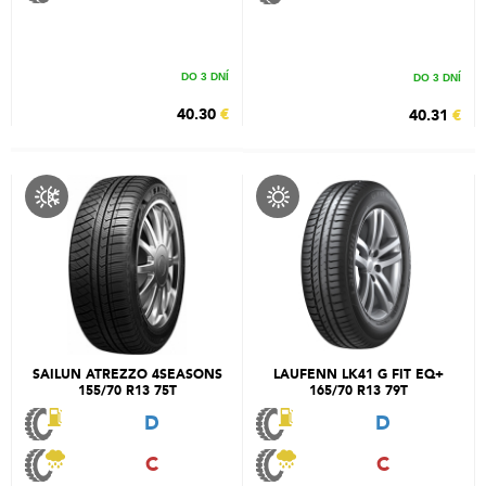
DO 3 DNÍ
DO 3 DNÍ
40.30
€
40.31
€
SAILUN ATREZZO 4SEASONS
LAUFENN LK41 G FIT EQ+
155/70 R13 75T
165/70 R13 79T
D
D
C
C