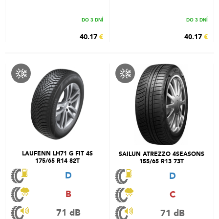
DO 3 DNÍ
DO 3 DNÍ
40.17
€
40.17
€
LAUFENN LH71 G FIT 4S
SAILUN ATREZZO 4SEASONS
175/65 R14 82T
155/65 R13 73T
D
D
B
C
71 dB
71 dB