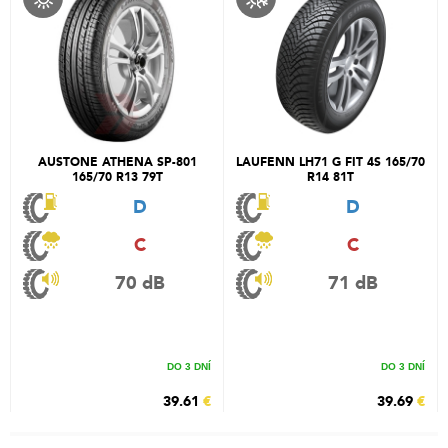
AUSTONE ATHENA SP-801
LAUFENN LH71 G FIT 4S 165/70
165/70 R13 79T
R14 81T
D
D
C
C
70 dB
71 dB
DO 3 DNÍ
DO 3 DNÍ
39.61
€
39.69
€