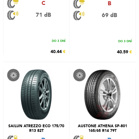
C
B
71 dB
69 dB
DO 3 DNÍ
DO 3 DNÍ
40.44
€
40.59
€
SAILUN ATREZZO ECO 175/70
AUSTONE ATHENA SP-801
R13 82T
165/65 R14 79T