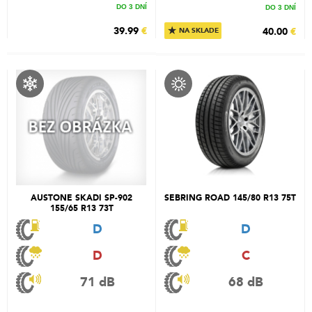
DO 3 DNÍ
DO 3 DNÍ
★
39.99
€
40.00
€
NA SKLADE
AUSTONE SKADI SP-902
SEBRING ROAD 145/80 R13 75T
155/65 R13 73T
D
D
D
C
71 dB
68 dB