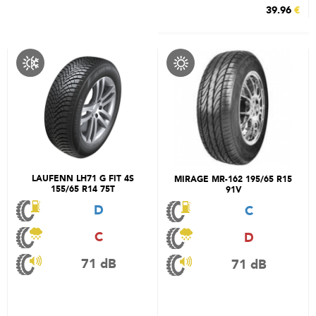
39.96
€
LAUFENN LH71 G FIT 4S
MIRAGE MR-162 195/65 R15
155/65 R14 75T
91V
D
C
C
D
71 dB
71 dB