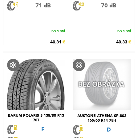
71 dB
70 dB
DO 3 DNÍ
DO 3 DNÍ
40.31
€
40.33
€
BARUM POLARIS 5 135/80 R13
AUSTONE ATHENA SP-802
70T
165/60 R14 75H
F
D