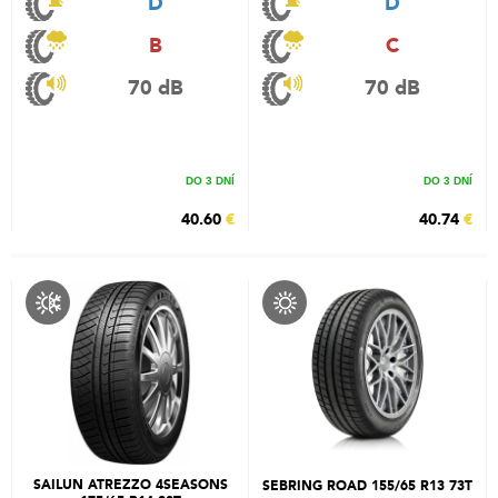
D
D
B
C
70 dB
70 dB
DO 3 DNÍ
DO 3 DNÍ
40.60
€
40.74
€
SAILUN ATREZZO 4SEASONS
SEBRING ROAD 155/65 R13 73T