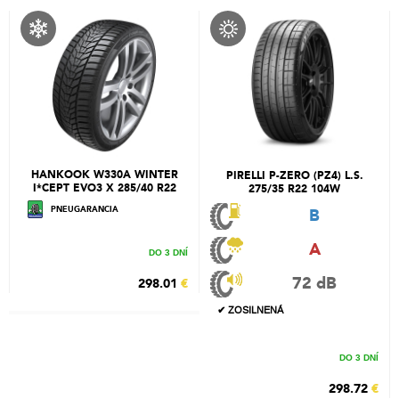
HANKOOK W330A WINTER
PIRELLI P-ZERO (PZ4) L.S.
I*CEPT EVO3 X 285/40 R22
275/35 R22 104W
110W
PNEUGARANCIA
B
A
DO 3 DNÍ
72 dB
298.01
€
✔ ZOSILNENÁ
DO 3 DNÍ
298.72
€