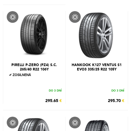
PIRELLI P-ZERO (PZ4) S.C.
HANKOOK K127 VENTUS S1
265/40 R22 106Y
EVO3 335/25 R22 105Y
✔ ZOSILNENÁ
DO 3 DNÍ
DO 3 DNÍ
295.65
€
295.70
€