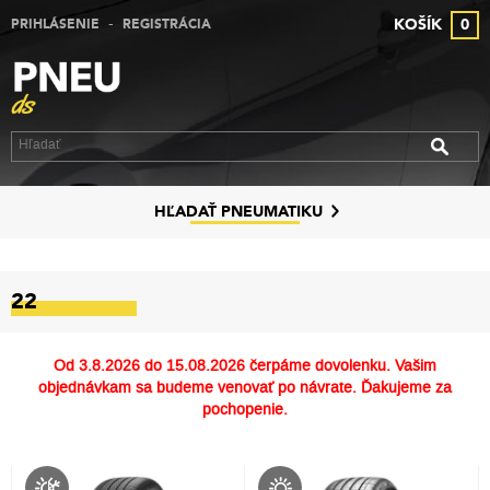
-
KOŠÍK
0
PRIHLÁSENIE
REGISTRÁCIA
VÝPREDAJ PNEUMATÍK
VÝPREDAJ ALU DISKOV
VÝPREDAJ PLECHOVÝCH DISKOV
DISKY
HĽADAŤ PNEUMATIKU
ZNAČKY
22
KONTAKT
PREČO MY
Od
3.8.2026 do 15.08.2026
čerpáme dovolenku. Vašim
objednávkam sa budeme venovať po návrate. Ďakujeme za
SLUŽBY
pochopenie.