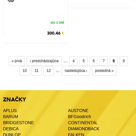
DO 3 DNÍ
300.46
€
…
« prvá
‹ predchádzajúca
4
5
6
7
8
9
…
10
11
12
nasledujúca ›
posledná »
ZNAČKY
APLUS
AUSTONE
BARUM
BFGoodrich
BRIDGESTONE
CONTINENTAL
DEBICA
DIAMONDBACK
DUNLOP
FALKEN