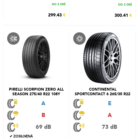
DO 3 DNÍ
DO 3 DNÍ
299.43
€
300.41
€
PIRELLI SCORPION ZERO ALL
CONTINENTAL
SEASON 275/40 R22 108Y
SPORTCONTACT 6 265/35 R22
102Y
A
E
B
A
69 dB
73 dB
✔ ZOSILNENÁ