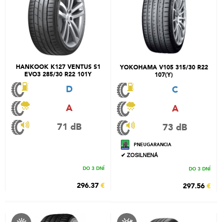
HANKOOK K127 VENTUS S1
YOKOHAMA V105 315/30 R22
EVO3 285/30 R22 101Y
107(Y)
D
C
A
A
71 dB
73 dB
PNEUGARANCIA
✔ ZOSILNENÁ
DO 3 DNÍ
DO 3 DNÍ
296.37
€
297.56
€