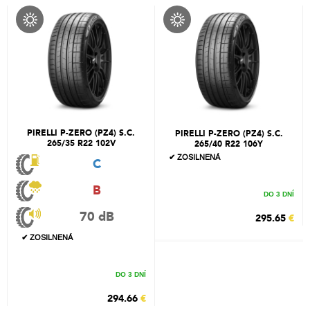
PIRELLI P-ZERO (PZ4) S.C.
PIRELLI P-ZERO (PZ4) S.C.
265/35 R22 102V
265/40 R22 106Y
✔ ZOSILNENÁ
C
B
DO 3 DNÍ
70 dB
295.65
€
✔ ZOSILNENÁ
DO 3 DNÍ
294.66
€