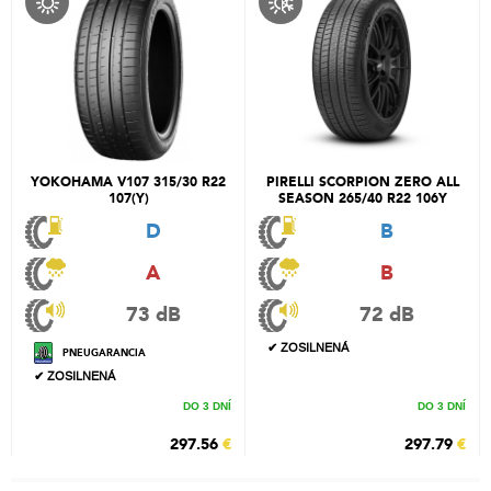
YOKOHAMA V107 315/30 R22
PIRELLI SCORPION ZERO ALL
107(Y)
SEASON 265/40 R22 106Y
D
B
A
B
73 dB
72 dB
✔ ZOSILNENÁ
PNEUGARANCIA
✔ ZOSILNENÁ
DO 3 DNÍ
DO 3 DNÍ
297.56
€
297.79
€