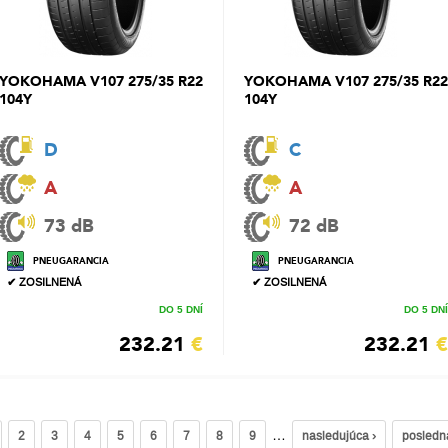
YOKOHAMA V107 275/35 R22
YOKOHAMA V107 275/35 R22
104Y
104Y
D
C
A
A
73 dB
72 dB
PNEUGARANCIA
PNEUGARANCIA
✔ ZOSILNENÁ
✔ ZOSILNENÁ
DO 5 DNÍ
DO 5 DNÍ
232.21
€
232.21
€
…
2
3
4
5
6
7
8
9
nasledujúca ›
posledn