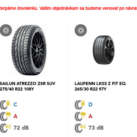
erpáme dovolenku. Vašim objednávkam sa budeme venovať po návrat
SAILUN ATREZZO ZSR SUV
LAUFENN LK03 Z FIT EQ
275/40 R22 108Y
265/30 R22 97Y
C
D
A
A
72 dB
73 dB