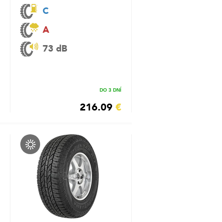
C
A
73 dB
DO 3 DNÍ
216.09
€