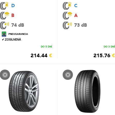
D
C
B
A
74 dB
73 dB
PNEUGARANCIA
✔ ZOSILNENÁ
DO 5 DNÍ
DO 3 DNÍ
214.44
€
215.76
€