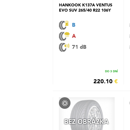
HANKOOK K137A VENTUS
EVO SUV 265/40 R22 106Y
B
A
71 dB
DO 3 DNÍ
220.10
€