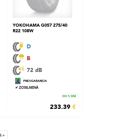
YOKOHAMA G057 275/40
R22 108W
D
B
72 dB
PNEUGARANCIA
✔ ZOSILNENÁ
DO 5 DNÍ
233.39
€
á »