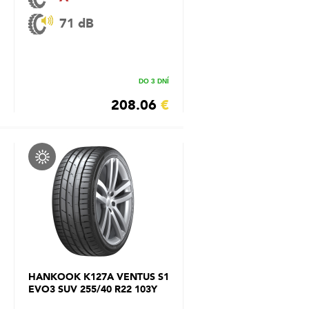
71 dB
DO 3 DNÍ
208.06
€
HANKOOK K127A VENTUS S1
EVO3 SUV 255/40 R22 103Y