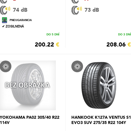
74 dB
73 dB
PNEUGARANCIA
✔ ZOSILNENÁ
DO 5 DNÍ
DO 3 DNÍ
200.22
€
208.06
€
YOKOHAMA PA02 305/40 R22
HANKOOK K127A VENTUS S1
114V
EVO3 SUV 275/35 R22 104Y