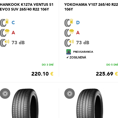
HANKOOK K127A VENTUS S1
YOKOHAMA V107 265/40 R22
EVO3 SUV 265/40 R22 106Y
106Y
C
D
A
A
73 dB
73 dB
PNEUGARANCIA
✔ ZOSILNENÁ
DO 3 DNÍ
DO 5 DNÍ
220.10
€
225.69
€