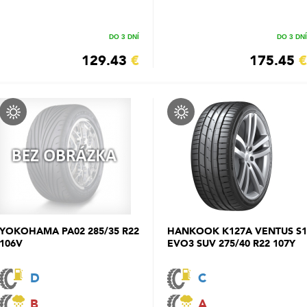
DO 3 DNÍ
DO 3 DNÍ
129.43
€
175.45
€
YOKOHAMA PA02 285/35 R22
HANKOOK K127A VENTUS S1
106V
EVO3 SUV 275/40 R22 107Y
D
C
B
A