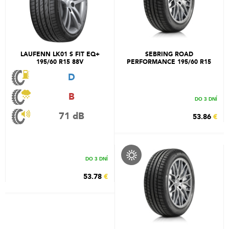
LAUFENN LK01 S FIT EQ+
SEBRING ROAD
195/60 R15 88V
PERFORMANCE 195/60 R15
88V
D
B
DO 3 DNÍ
71 dB
53.86
€
DO 3 DNÍ
53.78
€