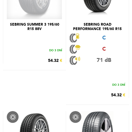
SEBRING SUMMER 3 195/60
SEBRING ROAD
R15 88V
PERFORMANCE 195/60 R15
88H
C
C
DO 3 DNÍ
71 dB
54.32
€
DO 3 DNÍ
54.32
€