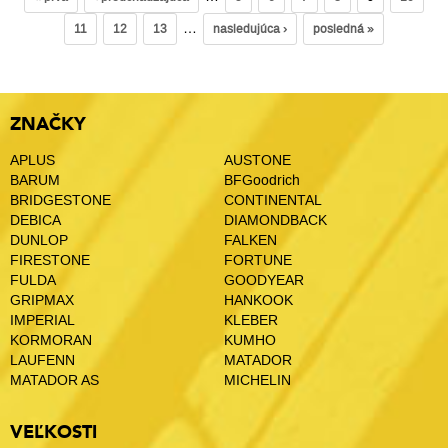
…
11
12
13
nasledujúca ›
posledná »
ZNAČKY
APLUS
AUSTONE
BARUM
BFGoodrich
BRIDGESTONE
CONTINENTAL
DEBICA
DIAMONDBACK
DUNLOP
FALKEN
FIRESTONE
FORTUNE
FULDA
GOODYEAR
GRIPMAX
HANKOOK
IMPERIAL
KLEBER
KORMORAN
KUMHO
LAUFENN
MATADOR
MATADOR AS
MICHELIN
VEĽKOSTI