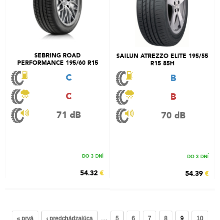
SEBRING ROAD
SAILUN ATREZZO ELITE 195/55
PERFORMANCE 195/60 R15
R15 85H
88V
C
B
C
B
71 dB
70 dB
DO 3 DNÍ
DO 3 DNÍ
54.32
€
54.39
€
…
« prvá
‹ predchádzajúca
5
6
7
8
9
10