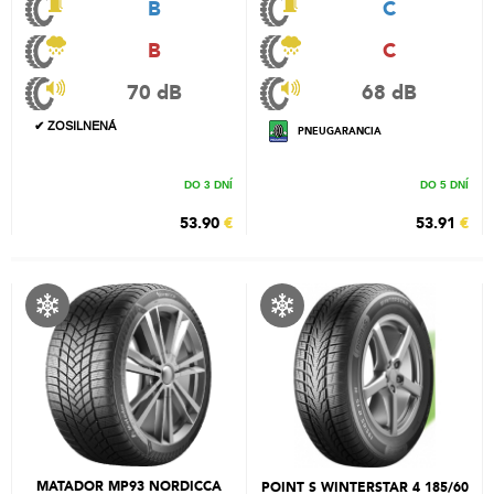
B
C
B
C
70 dB
68 dB
✔ ZOSILNENÁ
PNEUGARANCIA
DO 3 DNÍ
DO 5 DNÍ
53.90
€
53.91
€
MATADOR MP93 NORDICCA
POINT S WINTERSTAR 4 185/60