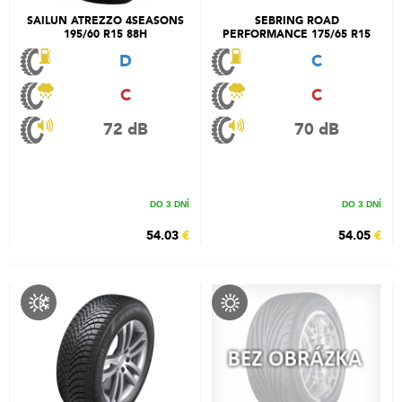
SAILUN ATREZZO 4SEASONS
SEBRING ROAD
195/60 R15 88H
PERFORMANCE 175/65 R15
84H
D
C
C
C
72 dB
70 dB
DO 3 DNÍ
DO 3 DNÍ
54.03
€
54.05
€