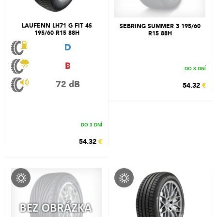
LAUFENN LH71 G FIT 4S
SEBRING SUMMER 3 195/60
195/60 R15 88H
R15 88H
D
B
DO 3 DNÍ
72 dB
54.32
€
DO 3 DNÍ
54.32
€