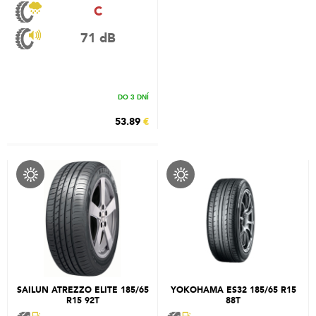
C
71 dB
DO 3 DNÍ
53.89
€
SAILUN ATREZZO ELITE 185/65
YOKOHAMA ES32 185/65 R15
R15 92T
88T