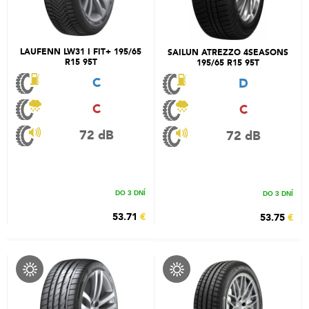
LAUFENN LW31 I FIT+ 195/65
SAILUN ATREZZO 4SEASONS
R15 95T
195/65 R15 95T
C
D
C
C
72 dB
72 dB
DO 3 DNÍ
DO 3 DNÍ
53.71
€
53.75
€