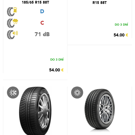
185/65 R15 88T
R15 88T
D
C
DO 3 DNÍ
71 dB
54.00
€
DO 3 DNÍ
54.00
€