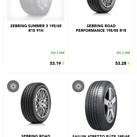
SEBRING SUMMER 3 195/65
SEBRING ROAD
R15 91H
PERFORMANCE 195/55 R15
85H
DO 3 DNÍ
DO 3 DNÍ
53.19
€
53.28
€
SEBRING ROAD
SAILUN ATREZZO ELITE 195/65