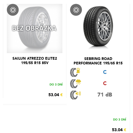
SAILUN ATREZZO ELITE2
SEBRING ROAD
195/55 R15 85V
PERFORMANCE 195/65 R15
95H
C
C
DO 3 DNÍ
71 dB
53.04
€
DO 3 DNÍ
53.04
€