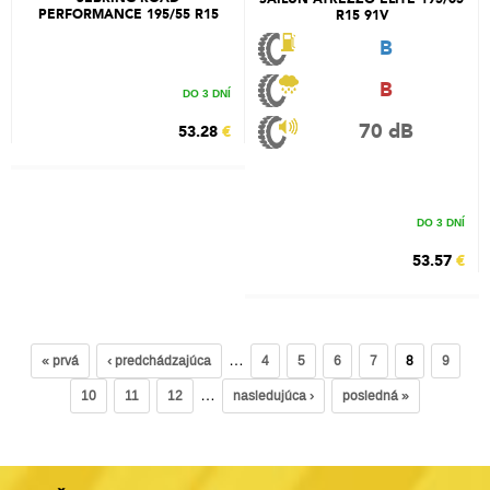
PERFORMANCE 195/55 R15
R15 91V
85V
B
B
DO 3 DNÍ
70 dB
53.28
€
DO 3 DNÍ
53.57
€
…
« prvá
‹ predchádzajúca
4
5
6
7
8
9
…
10
11
12
nasledujúca ›
posledná »