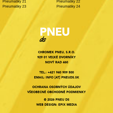
Pneumatiky 21
Pneumatiky 22
Pneumatiky 23
Pneumatiky 24
CHROMEK PNEU, S.R.O.
929 01 VEĽKÉ DVORNÍKY
NOVÝ RAD 460
TEL.:
+421 940 909 500
EMAIL:
INFO
[AT]
PNEUDS.SK
OCHRANA OSOBNÝCH ÚDAJOV
VŠEOBECNÉ OBCHODNÉ PODMIENKY
© 2026 PNEU DS
WEB DESIGN
:
EPIX MEDIA