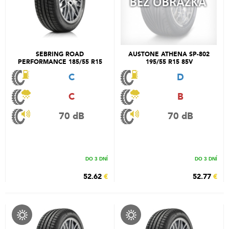
SEBRING ROAD
AUSTONE ATHENA SP-802
PERFORMANCE 185/55 R15
195/55 R15 85V
82H
C
D
C
B
70 dB
70 dB
DO 3 DNÍ
DO 3 DNÍ
52.62
€
52.77
€