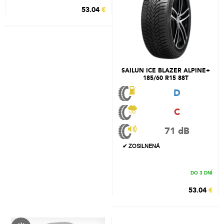
53.04
€
SAILUN ICE BLAZER ALPINE+
185/60 R15 88T
D
C
71 dB
✔ ZOSILNENÁ
DO 3 DNÍ
53.04
€