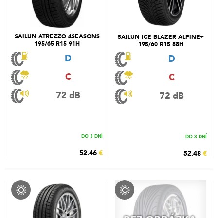
SAILUN ATREZZO 4SEASONS
SAILUN ICE BLAZER ALPINE+
195/65 R15 91H
195/60 R15 88H
D
D
C
C
72 dB
72 dB
DO 3 DNÍ
DO 3 DNÍ
52.46
€
52.48
€