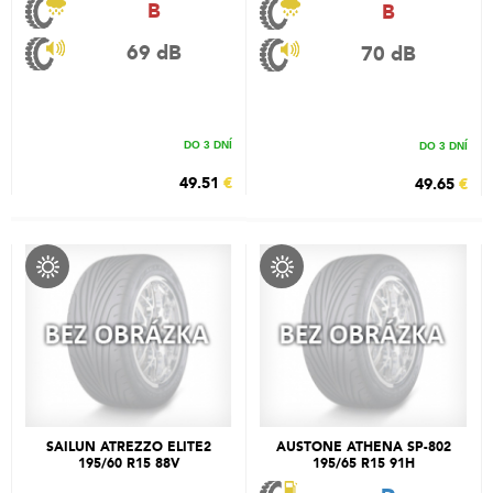
B
B
69 dB
70 dB
DO 3 DNÍ
DO 3 DNÍ
49.51
€
49.65
€
SAILUN ATREZZO ELITE2
AUSTONE ATHENA SP-802
195/60 R15 88V
195/65 R15 91H