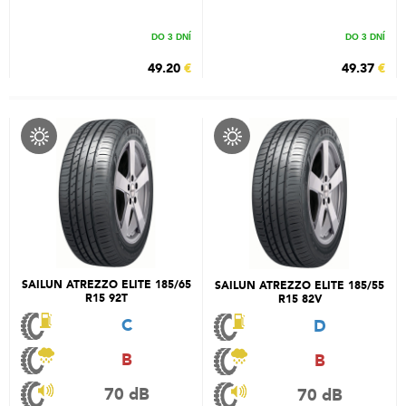
DO 3 DNÍ
DO 3 DNÍ
49.20
€
49.37
€
SAILUN ATREZZO ELITE 185/65
SAILUN ATREZZO ELITE 185/55
R15 92T
R15 82V
C
D
B
B
70 dB
70 dB