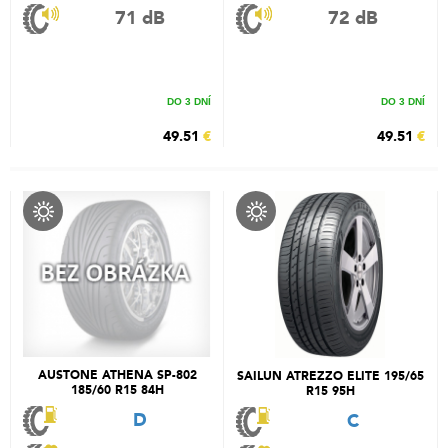
71 dB
72 dB
DO 3 DNÍ
DO 3 DNÍ
49.51
€
49.51
€
AUSTONE ATHENA SP-802
SAILUN ATREZZO ELITE 195/65
185/60 R15 84H
R15 95H
D
C