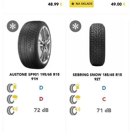
★
48.99
€
49.00
€
NA SKLADE
AUSTONE SP901 195/65 R15
SEBRING SNOW 185/65 R15
91H
92T
D
D
D
C
72 dB
71 dB