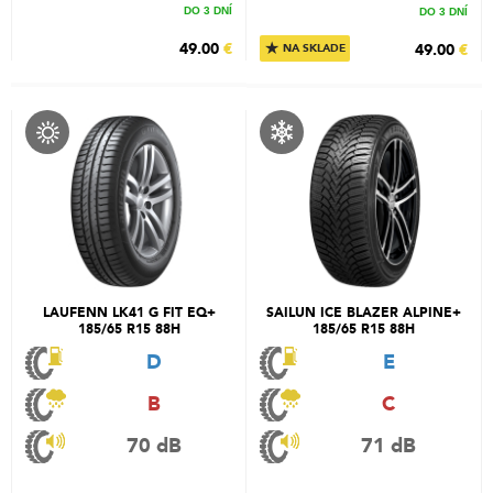
DO 3 DNÍ
DO 3 DNÍ
★
49.00
€
49.00
€
NA SKLADE
LAUFENN LK41 G FIT EQ+
SAILUN ICE BLAZER ALPINE+
185/65 R15 88H
185/65 R15 88H
D
E
B
C
70 dB
71 dB