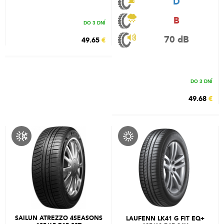
D
B
DO 3 DNÍ
70 dB
49.65
€
DO 3 DNÍ
49.68
€
SAILUN ATREZZO 4SEASONS
LAUFENN LK41 G FIT EQ+