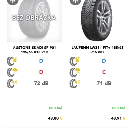
AUSTONE SKADI SP-901
LAUFENN LW31 I FIT+ 185/65
195/65 R15 91H
R15 88T
D
D
D
C
72 dB
71 dB
DO 3 DNÍ
DO 3 DNÍ
48.80
€
48.91
€