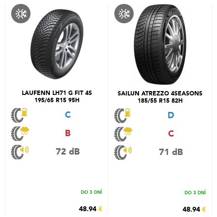
LAUFENN LH71 G FIT 4S
SAILUN ATREZZO 4SEASONS
195/65 R15 95H
185/55 R15 82H
C
D
B
C
72 dB
71 dB
DO 3 DNÍ
DO 3 DNÍ
48.94
€
48.94
€