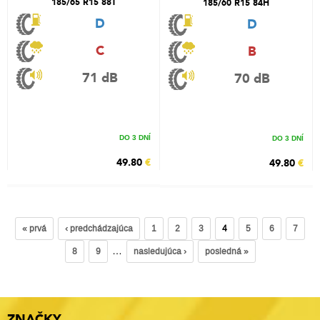
185/65 R15 88T
185/60 R15 84H
D
D
C
B
71 dB
70 dB
DO 3 DNÍ
DO 3 DNÍ
49.80
€
49.80
€
« prvá
‹ predchádzajúca
1
2
3
4
5
6
7
…
8
9
nasledujúca ›
posledná »
ZNAČKY