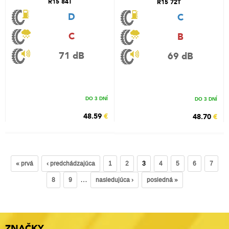
R15 84T
R15 72T
D
C
C
B
71 dB
69 dB
DO 3 DNÍ
DO 3 DNÍ
48.59
€
48.70
€
« prvá
‹ predchádzajúca
1
2
3
4
5
6
7
…
8
9
nasledujúca ›
posledná »
ZNAČKY