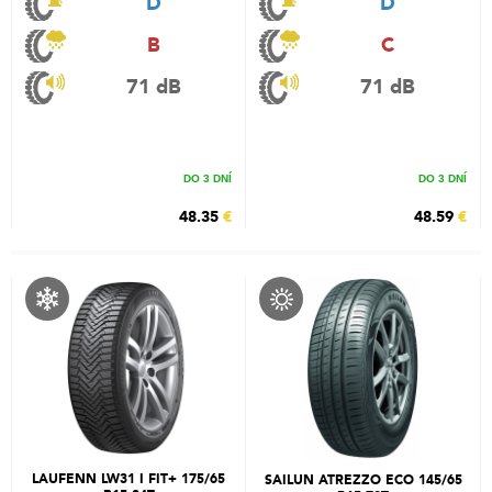
D
D
B
C
71 dB
71 dB
DO 3 DNÍ
DO 3 DNÍ
48.35
€
48.59
€
LAUFENN LW31 I FIT+ 175/65
SAILUN ATREZZO ECO 145/65