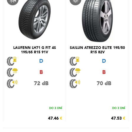
LAUFENN LH71 G FIT 4S
SAILUN ATREZZO ELITE 195/50
195/65 R15 91V
R15 82V
D
D
B
B
72 dB
70 dB
DO 3 DNÍ
DO 3 DNÍ
47.46
€
47.53
€