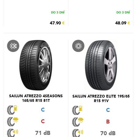
DO 3 DNÍ
DO 3 DNÍ
47.90
€
48.09
€
SAILUN ATREZZO 4SEASONS
SAILUN ATREZZO ELITE 195/65
165/65 R15 81T
R15 91V
C
C
C
B
71 dB
70 dB