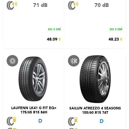
71 dB
70 dB
DO 3 DNÍ
DO 3 DNÍ
48.09
€
48.23
€
LAUFENN LK41 G FIT EQ+
SAILUN ATREZZO 4 SEASONS
175/65 R15 84H
155/60 R15 74T
D
D