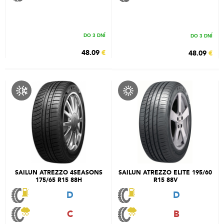
DO 3 DNÍ
DO 3 DNÍ
48.09
€
48.09
€
SAILUN ATREZZO 4SEASONS
SAILUN ATREZZO ELITE 195/60
175/65 R15 88H
R15 88V
D
D
C
B