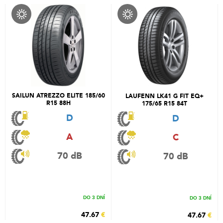
SAILUN ATREZZO ELITE 185/60
LAUFENN LK41 G FIT EQ+
R15 88H
175/65 R15 84T
D
D
A
C
70 dB
70 dB
DO 3 DNÍ
DO 3 DNÍ
47.67
€
47.67
€