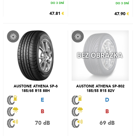
DO 3 DNÍ
DO 3 DNÍ
47.81
€
47.90
€
AUSTONE ATHENA SP-6
AUSTONE ATHENA SP-802
185/65 R15 88H
185/55 R15 82V
E
D
B
B
70 dB
69 dB