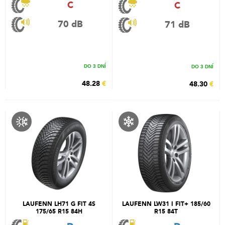
C
C
70 dB
71 dB
DO 3 DNÍ
DO 3 DNÍ
48.28
€
48.30
€
LAUFENN LH71 G FIT 4S
LAUFENN LW31 I FIT+ 185/60
175/65 R15 84H
R15 84T