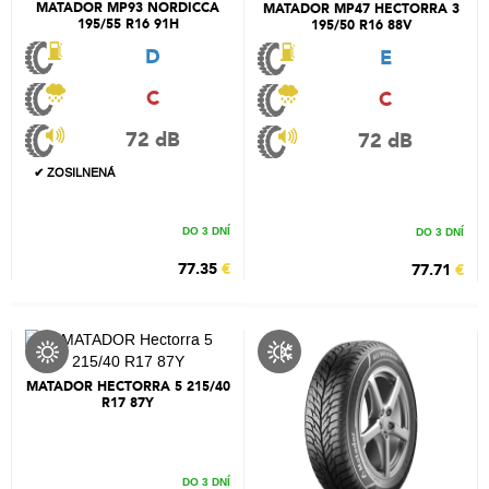
MATADOR MP93 NORDICCA
MATADOR MP47 HECTORRA 3
195/55 R16 91H
195/50 R16 88V
D
E
C
C
72 dB
72 dB
✔ ZOSILNENÁ
DO 3 DNÍ
DO 3 DNÍ
77.35
€
77.71
€
MATADOR HECTORRA 5 215/40
R17 87Y
DO 3 DNÍ