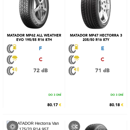
MATADOR MP62 ALL WEATHER
MATADOR MP47 HECTORRA 3
EVO 195/55 R16 87H
205/50 R16 87Y
F
E
C
C
72 dB
71 dB
DO 3 DNÍ
DO 3 DNÍ
80.17
€
80.18
€