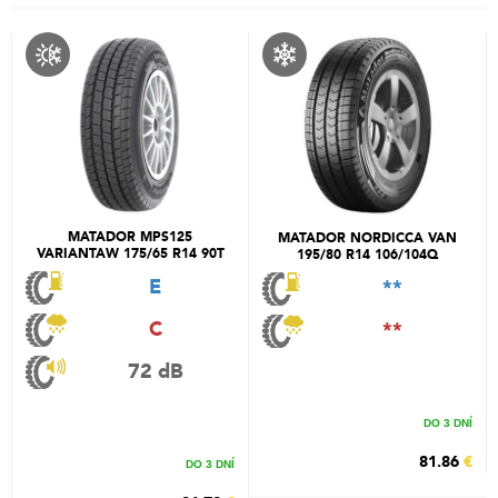
MATADOR MPS125
MATADOR NORDICCA VAN
VARIANTAW 175/65 R14 90T
195/80 R14 106/104Q
E
**
C
**
72 dB
DO 3 DNÍ
81.86
€
DO 3 DNÍ