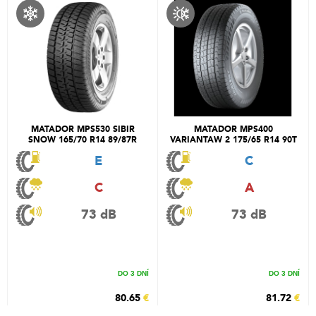
MATADOR MPS530 SIBIR
MATADOR MPS400
SNOW 165/70 R14 89/87R
VARIANTAW 2 175/65 R14 90T
E
C
C
A
73 dB
73 dB
DO 3 DNÍ
DO 3 DNÍ
80.65
€
81.72
€