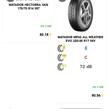
MATADOR HECTORRA VAN
175/70 R14 95T
DO 3 DNÍ
80.18
€
MATADOR MP62 ALL WEATHER
EVO 225/45 R17 94V
E
C
72 dB
DO 3 DNÍ
80.56
€