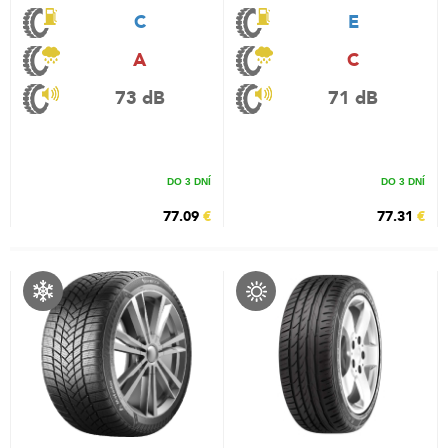
C
E
A
C
73 dB
71 dB
DO 3 DNÍ
DO 3 DNÍ
77.09
€
77.31
€