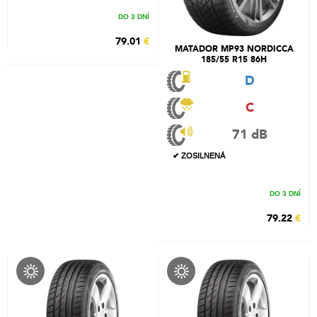
DO 3 DNÍ
79.01
€
MATADOR MP93 NORDICCA
185/55 R15 86H
D
C
71 dB
✔ ZOSILNENÁ
DO 3 DNÍ
79.22
€