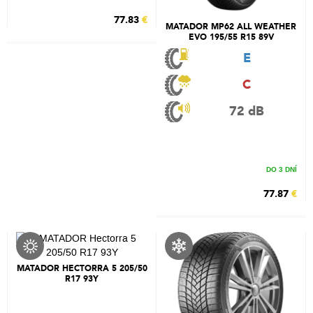
77.83
€
MATADOR MP62 ALL WEATHER
EVO 195/55 R15 89V
E
C
72 dB
DO 3 DNÍ
77.87
€
MATADOR HECTORRA 5 205/50
R17 93Y