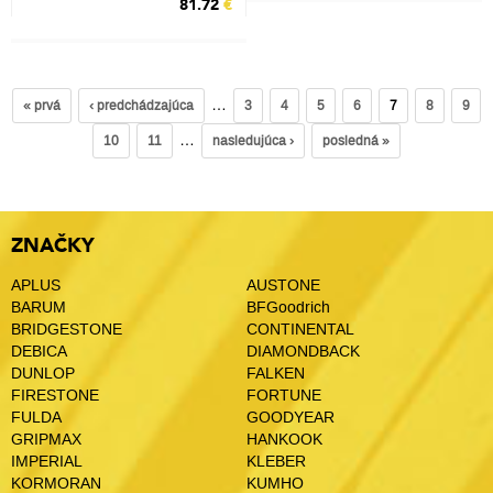
81.72
€
…
« prvá
‹ predchádzajúca
3
4
5
6
7
8
9
…
10
11
nasledujúca ›
posledná »
ZNAČKY
APLUS
AUSTONE
BARUM
BFGoodrich
BRIDGESTONE
CONTINENTAL
DEBICA
DIAMONDBACK
DUNLOP
FALKEN
FIRESTONE
FORTUNE
FULDA
GOODYEAR
GRIPMAX
HANKOOK
IMPERIAL
KLEBER
KORMORAN
KUMHO