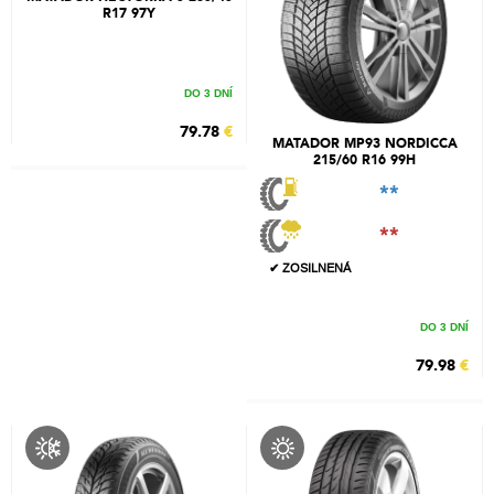
R17 97Y
DO 3 DNÍ
79.78
€
MATADOR MP93 NORDICCA
215/60 R16 99H
**
**
✔ ZOSILNENÁ
DO 3 DNÍ
79.98
€