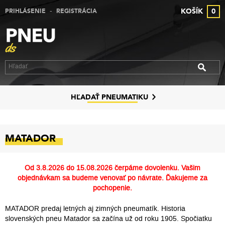
-
KOŠÍK
0
PRIHLÁSENIE
REGISTRÁCIA
VÝPREDAJ PNEUMATÍK
VÝPREDAJ ALU DISKOV
VÝPREDAJ PLECHOVÝCH DISKOV
DISKY
HĽADAŤ PNEUMATIKU
ZNAČKY
MATADOR
KONTAKT
PREČO MY
Od
3.8.2026 do 15.08.2026
čerpáme dovolenku. Vašim
objednávkam sa budeme venovať po návrate. Ďakujeme za
SLUŽBY
pochopenie.
MATADOR predaj letných aj zimných pneumatík. Historia
slovenských pneu Matador sa začína už od roku 1905. Spočiatku