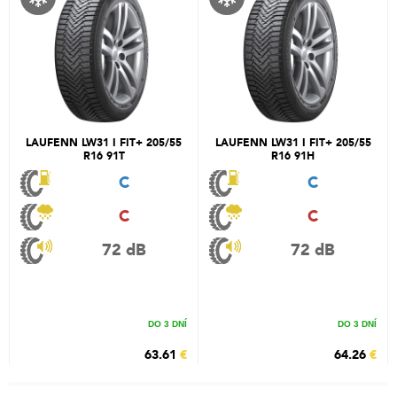
LAUFENN LW31 I FIT+ 205/55
LAUFENN LW31 I FIT+ 205/55
R16 91T
R16 91H
C
C
C
C
72 dB
72 dB
DO 3 DNÍ
DO 3 DNÍ
63.61
€
64.26
€