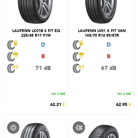
LAUFENN LK01B S FIT EQ
LAUFENN LV01 X FIT VAN
225/45 R17 91W
165/70 R14 89/87R
D
D
B
B
71 dB
67 dB
DO 3 DNÍ
DO 3 DNÍ
62.21
€
62.95
€