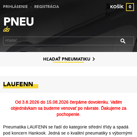
-
KOŠÍK
0
PRIHLÁSENIE
REGISTRÁCIA
VÝPREDAJ PNEUMATÍK
VÝPREDAJ ALU DISKOV
VÝPREDAJ PLECHOVÝCH DISKOV
DISKY
HĽADAŤ PNEUMATIKU
ZNAČKY
LAUFENN
KONTAKT
PREČO MY
Od
3.8.2026 do 15.08.2026
čerpáme dovolenku. Vašim
objednávkam sa budeme venovať po návrate. Ďakujeme za
SLUŽBY
pochopenie.
Pneumatika LAUFENN se řadí do kategorie střední třídy a spadá
pod koncern Hankook. Jedná se o kvalitní pneumatiky s výbornými