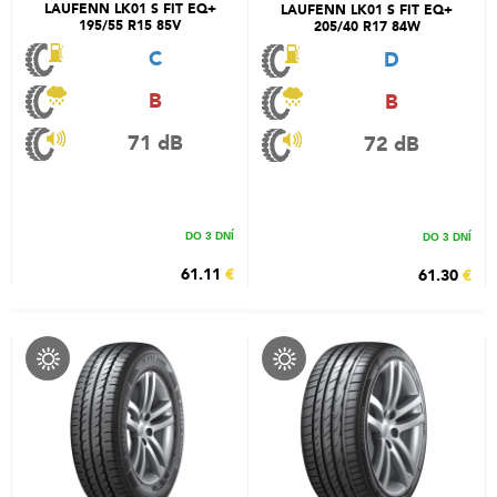
LAUFENN LK01 S FIT EQ+
LAUFENN LK01 S FIT EQ+
195/55 R15 85V
205/40 R17 84W
C
D
B
B
71 dB
72 dB
DO 3 DNÍ
DO 3 DNÍ
61.11
€
61.30
€