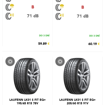
B
B
71 dB
71 dB
DO 3 DNÍ
DO 3 DNÍ
59.89
€
60.19
€
LAUFENN LK01 S FIT EQ+
LAUFENN LK01 S FIT EQ+
195/45 R15 78V
205/60 R15 91V