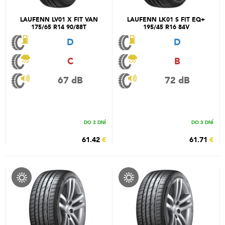
LAUFENN LV01 X FIT VAN
LAUFENN LK01 S FIT EQ+
175/65 R14 90/88T
195/45 R16 84V
D
D
C
B
67 dB
72 dB
DO 3 DNÍ
DO 3 DNÍ
61.42
€
61.71
€