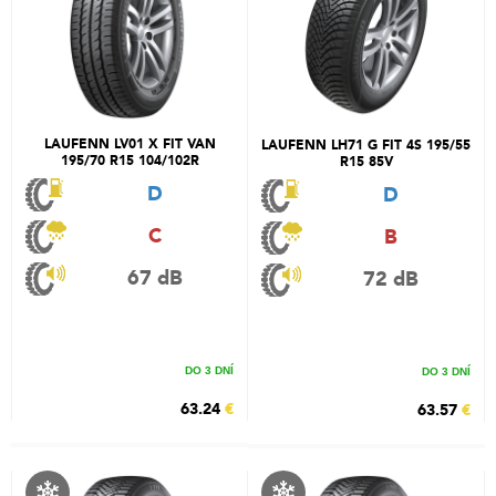
LAUFENN LV01 X FIT VAN
LAUFENN LH71 G FIT 4S 195/55
195/70 R15 104/102R
R15 85V
D
D
C
B
67 dB
72 dB
DO 3 DNÍ
DO 3 DNÍ
63.24
€
63.57
€