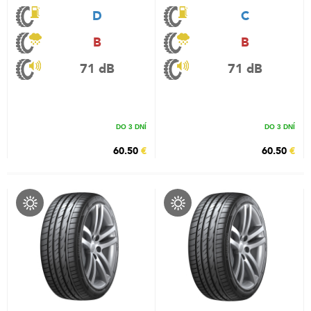
D
C
B
B
71 dB
71 dB
DO 3 DNÍ
DO 3 DNÍ
60.50
€
60.50
€