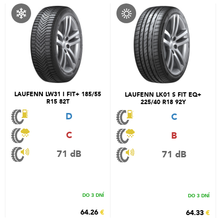
LAUFENN LW31 I FIT+ 185/55
LAUFENN LK01 S FIT EQ+
R15 82T
225/40 R18 92Y
D
C
C
B
71 dB
71 dB
DO 3 DNÍ
DO 3 DNÍ
64.26
€
64.33
€