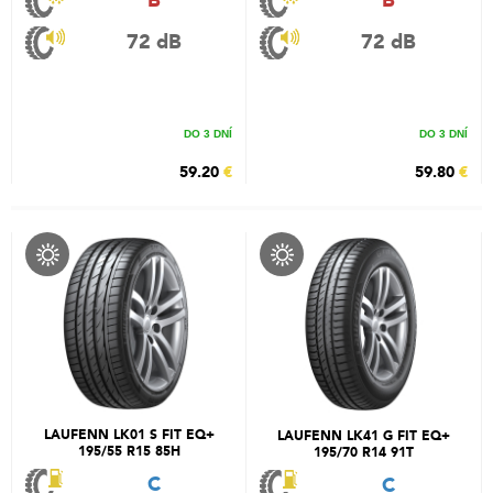
B
B
72 dB
72 dB
DO 3 DNÍ
DO 3 DNÍ
59.20
€
59.80
€
LAUFENN LK01 S FIT EQ+
LAUFENN LK41 G FIT EQ+
195/55 R15 85H
195/70 R14 91T
C
C