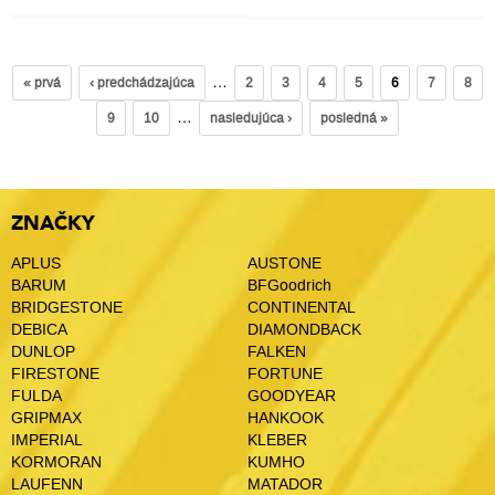
…
« prvá
‹ predchádzajúca
2
3
4
5
6
7
8
…
9
10
nasledujúca ›
posledná »
ZNAČKY
APLUS
AUSTONE
BARUM
BFGoodrich
BRIDGESTONE
CONTINENTAL
DEBICA
DIAMONDBACK
DUNLOP
FALKEN
FIRESTONE
FORTUNE
FULDA
GOODYEAR
GRIPMAX
HANKOOK
IMPERIAL
KLEBER
KORMORAN
KUMHO
LAUFENN
MATADOR