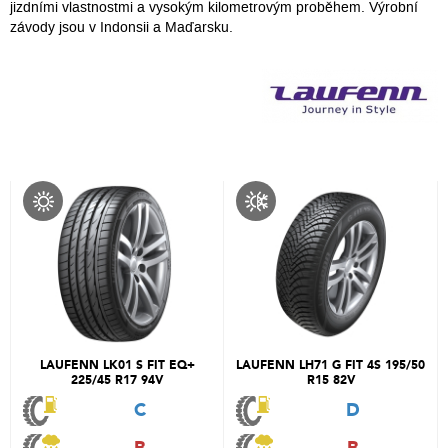
jizdními vlastnostmi a vysokým kilometrovým proběhem. Výrobní
závody jsou v Indonsii a Maďarsku.
LAUFENN LK01 S FIT EQ+
LAUFENN LH71 G FIT 4S 195/50
225/45 R17 94V
R15 82V
C
D