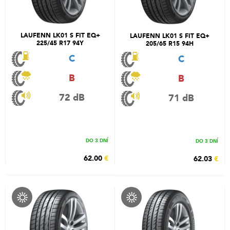
LAUFENN LK01 S FIT EQ+
LAUFENN LK01 S FIT EQ+
225/45 R17 94Y
205/65 R15 94H
C
C
B
B
72 dB
71 dB
DO 3 DNÍ
DO 3 DNÍ
62.00
€
62.03
€