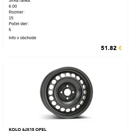
Šírka ráfika:
6.00
Rozmer:
15
Počet dier:
5
Info v obchode
51.82
€
KOLO 6JX15 OPEL