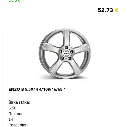
Do 3 dni
52.73
€
ENZO B 5,5X14 4/108/16/65,1
Šírka ráfika:
5.50
Rozmer:
14
Počet dier: