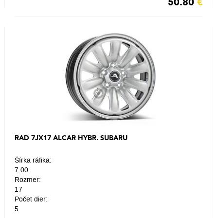
50.80
€
RAD 7JX17 ALCAR HYBR. SUBARU
Šírka ráfika:
7.00
Rozmer:
17
Počet dier:
5