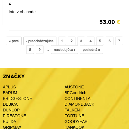
4
Info v obchode
53.00
€
« prvá
‹ predchádzajúca
1
2
3
4
5
6
7
…
8
9
nasledujúca ›
posledná »
ZNAČKY
APLUS
AUSTONE
BARUM
BFGoodrich
BRIDGESTONE
CONTINENTAL
DEBICA
DIAMONDBACK
DUNLOP
FALKEN
FIRESTONE
FORTUNE
FULDA
GOODYEAR
GRIPMAX
HANKOOK