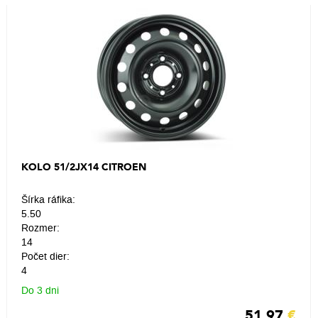
KOLO 51/2JX14 CITROEN
Šírka ráfika:
5.50
Rozmer:
14
Počet dier:
4
Do 3 dni
51.97
€