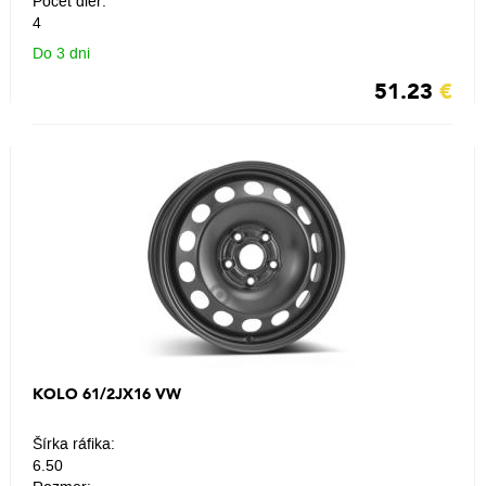
Počet dier:
4
Do 3 dni
51.23
€
KOLO 61/2JX16 VW
Šírka ráfika:
6.50