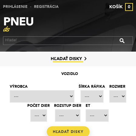
-
KOŠÍK
0
PRIHLÁSENIE
REGISTRÁCIA
VÝPREDAJ PNEUMATÍK
VÝPREDAJ ALU DISKOV
VÝPREDAJ PLECHOVÝCH DISKOV
DISKY
HĽADAŤ DISKY
ZNAČKY
VOZIDLO
KONTAKT
VÝROBCA
ŠÍRKA RÁFIKA
ROZMER
PREČO MY
POČET DIER
ROZSTUP DIER
ET
SLUŽBY