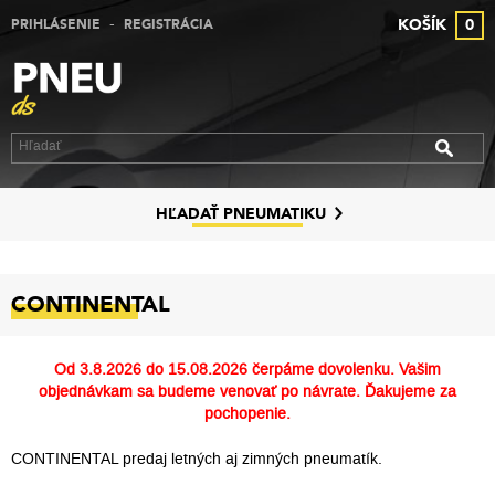
-
KOŠÍK
0
PRIHLÁSENIE
REGISTRÁCIA
VÝPREDAJ PNEUMATÍK
VÝPREDAJ ALU DISKOV
VÝPREDAJ PLECHOVÝCH DISKOV
DISKY
HĽADAŤ PNEUMATIKU
ZNAČKY
CONTINENTAL
KONTAKT
PREČO MY
Od
3.8.2026 do 15.08.2026
čerpáme dovolenku. Vašim
objednávkam sa budeme venovať po návrate. Ďakujeme za
SLUŽBY
pochopenie.
CONTINENTAL predaj letných aj zimných pneumatík.