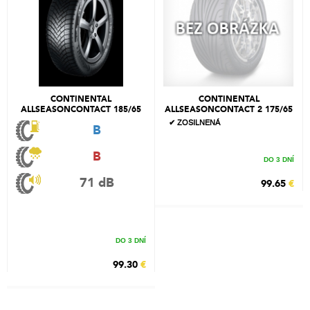
CONTINENTAL
CONTINENTAL
ALLSEASONCONTACT 185/65
ALLSEASONCONTACT 2 175/65
R14 90T
R15 88H
✔ ZOSILNENÁ
B
B
DO 3 DNÍ
71 dB
99.65
€
DO 3 DNÍ
99.30
€