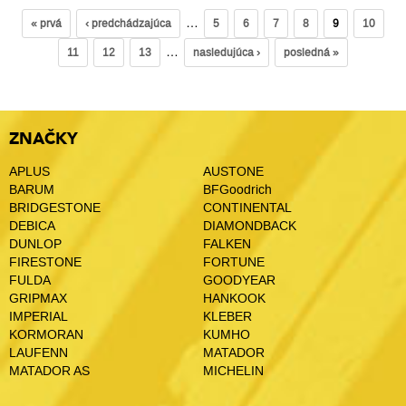
…
« prvá
‹ predchádzajúca
5
6
7
8
9
10
…
11
12
13
nasledujúca ›
posledná »
ZNAČKY
APLUS
AUSTONE
BARUM
BFGoodrich
BRIDGESTONE
CONTINENTAL
DEBICA
DIAMONDBACK
DUNLOP
FALKEN
FIRESTONE
FORTUNE
FULDA
GOODYEAR
GRIPMAX
HANKOOK
IMPERIAL
KLEBER
KORMORAN
KUMHO
LAUFENN
MATADOR
MATADOR AS
MICHELIN