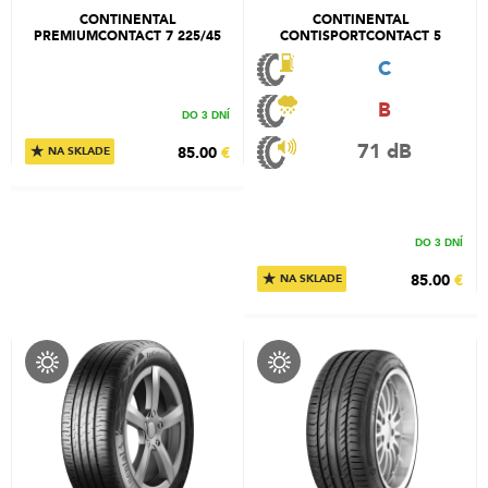
CONTINENTAL
CONTINENTAL
PREMIUMCONTACT 7 225/45
CONTISPORTCONTACT 5
R17 91Y
225/45 R17 91W
C
B
DO 3 DNÍ
71 dB
★
85.00
€
NA SKLADE
DO 3 DNÍ
★
85.00
€
NA SKLADE