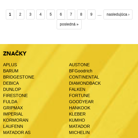
…
1
2
3
4
5
6
7
8
9
nasledujúca ›
posledná »
ZNAČKY
APLUS
AUSTONE
BARUM
BFGoodrich
BRIDGESTONE
CONTINENTAL
DEBICA
DIAMONDBACK
DUNLOP
FALKEN
FIRESTONE
FORTUNE
FULDA
GOODYEAR
GRIPMAX
HANKOOK
IMPERIAL
KLEBER
KORMORAN
KUMHO
LAUFENN
MATADOR
MATADOR AS
MICHELIN