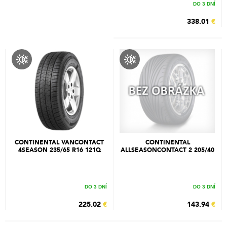
DO 3 DNÍ
338.01
€
CONTINENTAL VANCONTACT
CONTINENTAL
4SEASON 235/65 R16 121Q
ALLSEASONCONTACT 2 205/40
R17 84W
DO 3 DNÍ
DO 3 DNÍ
225.02
€
143.94
€