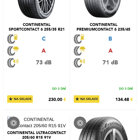
CONTINENTAL
CONTINENTAL
SPORTCONTACT 6 255/35 R21
PREMIUMCONTACT 6 235/45
98Y
R18 94V
C
B
A
A
73 dB
71 dB
DO 3 DNÍ
DO 3 DNÍ
★
★
230.00
€
134.48
€
NA SKLADE
NA SKLADE
CONTINENTAL ULTRACONTACT
205/60 R15 91V