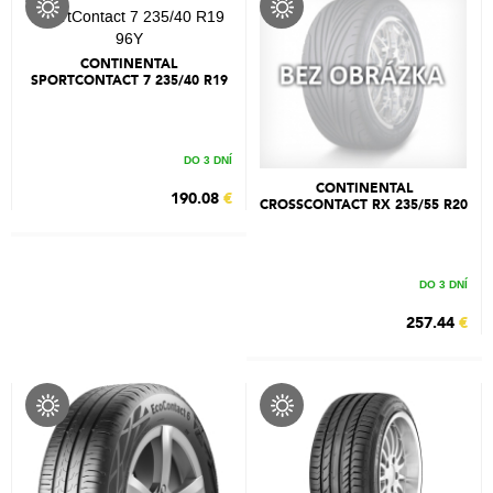
CONTINENTAL
SPORTCONTACT 7 235/40 R19
96Y
DO 3 DNÍ
CONTINENTAL
190.08
€
CROSSCONTACT RX 235/55 R20
105H
DO 3 DNÍ
257.44
€