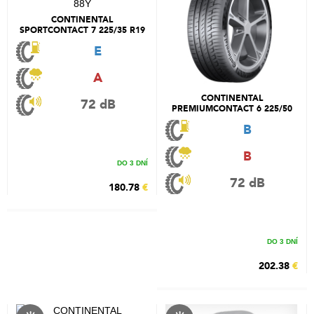
CONTINENTAL
SPORTCONTACT 7 225/35 R19
88Y
E
A
CONTINENTAL
72 dB
PREMIUMCONTACT 6 225/50
R19 100W
B
B
DO 3 DNÍ
72 dB
180.78
€
DO 3 DNÍ
202.38
€