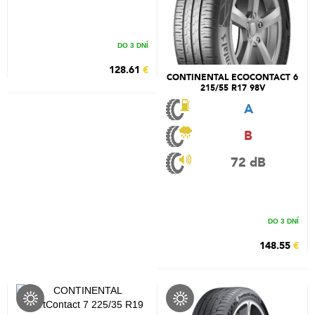
DO 3 DNÍ
128.61
€
CONTINENTAL ECOCONTACT 6
215/55 R17 98V
A
B
72 dB
DO 3 DNÍ
148.55
€