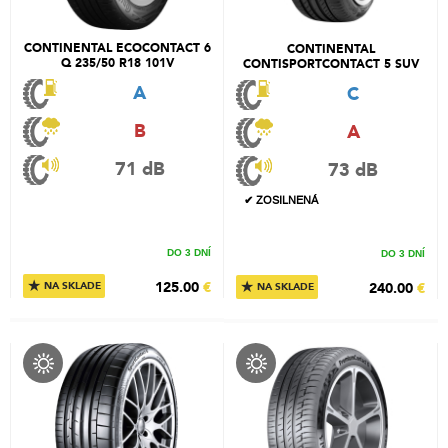
CONTINENTAL ECOCONTACT 6
CONTINENTAL
Q 235/50 R18 101V
CONTISPORTCONTACT 5 SUV
275/50 R20 113W
A
C
B
A
71 dB
73 dB
✔ ZOSILNENÁ
DO 3 DNÍ
DO 3 DNÍ
★
★
125.00
€
240.00
€
NA SKLADE
NA SKLADE